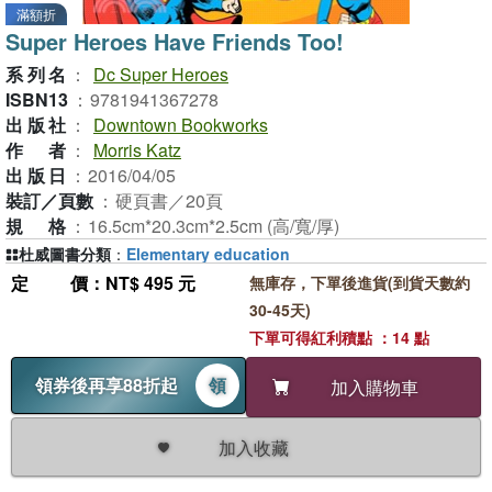
滿額折
Super Heroes Have Friends Too!
系列名
：
Dc Super Heroes
ISBN13
：
9781941367278
出版社
：
Downtown Bookworks
作者
：
Morris Katz
出版日
：
2016/04/05
裝訂／頁數
：
硬頁書／20頁
規格
：
16.5cm*20.3cm*2.5cm (高/寬/厚)
杜威圖書分類
：
Elementary education
定價
：NT$ 495 元
無庫存，下單後進貨(到貨天數約
30-45天)
下單可得紅利積點 ：14 點
領券後再享88折起
領
加入購物車
加入收藏