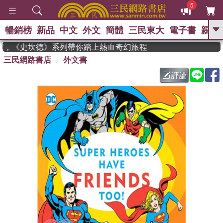
5
暢銷榜
新品
中文
外文
簡體
三民東大
電子書
親子
GO
度作家，《史坎德》系列帶你踏上熱血奇幻旅程
三民網路書店
外文書
、
熱搜：
東野圭吾
高希均教授回憶錄
、
、
、
The Odyssey
父親節
如果歷
評論
、
、
史是一群喵
暑期推薦
國際布克
、
、
獎 臺灣漫遊錄
方念華
台灣的李
、
、
登輝時代
數學女孩：黎曼猜想
偉大的迷走神經