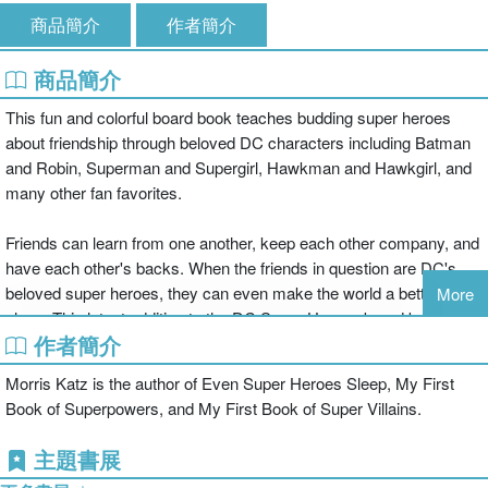
商品簡介
作者簡介
商品簡介
This fun and colorful board book teaches budding super heroes
about friendship through beloved DC characters including Batman
and Robin, Superman and Supergirl, Hawkman and Hawkgirl, and
many other fan favorites.
Friends can learn from one another, keep each other company, and
have each other's backs. When the friends in question are DC's
beloved super heroes, they can even make the world a better, safer
More
place. This latest addition to the DC Super Heroes board book
作者簡介
series explores sidekicks and friendships using DC classic
character art, and language simple enough for babies and toddlers.
Morris Katz is the author of Even Super Heroes Sleep, My First
Book of Superpowers, and My First Book of Super Villains.
主題書展