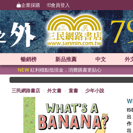
企業採購
會員登入
暢銷榜
新品
推薦
中文
外
NEW
紅利積點抵現金，消費購書更貼心
三民網路書店
外文書
童書
少年小說
W
IS
出
出