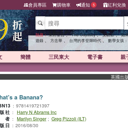
會員專區
購物車
通知
紅利兌換
5
、
、
、
熱搜：
東野圭吾
The Odyssey
父親節
如
、
、
、
遊錄
方念華
台灣的李登輝時代
數學女孩：
文
簡體
三民東大
電子書
親
英國出版界指
hat's a Banana?
BN13
：
9781419721397
版社
：
Harry N Abrams Inc
作者
：
Marilyn Singer
;
Greg Pizzoli (ILT)
版日
：
2016/08/30