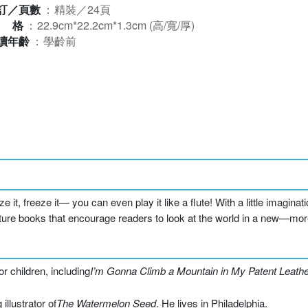
訂／頁數
：
精裝／24頁
規格
：
22.9cm*22.2cm*1.3cm (高/寬/厚)
讀年齡
：
學齡前
 it, freeze it— you can even play it like a flute! With a little imagina
picture books that encourage readers to look at the world in a new—
r children, including
I’m Gonna Climb a Mountain in My Patent Leath
llustrator of
The Watermelon Seed
. He lives in Philadelphia.