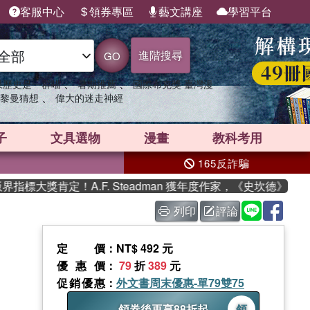
客服中心
領券專區
藝文講座
學習平台
進階搜尋
GO
、
、
果歷史是一群喵
暑期推薦
國際布克獎 臺灣漫
、
黎曼猜想
偉大的迷走神經
子
文具選物
漫畫
教科考用
165反詐騙
標大獎肯定！A.F. Steadman 獲年度作家，《史坎德》系列
列印
評論
定價
：NT$ 492 元
優惠價
：
79
折
389
元
促銷優惠
：
外文書周末優惠-單79雙75
領券後再享88折起
領