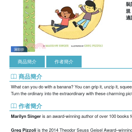
裝
適
滿額折
商品簡介
作者簡介
商品簡介
What can you do with a banana? You can grip it, unzip it, squeeze
Turn the ordinary into the extraordinary with these charming 
作者簡介
Marilyn Singer
is an award-winning author of over 100 books fo
Greg Pizzoli
is the 2014 Theodor Seuss Geisel Award–winning i