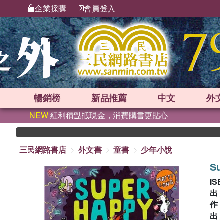
企業採購
會員登入
暢銷榜
新品
推薦
中文
外
NEW
紅利積點抵現金，消費購書更貼心
三民網路書店
外文書
童書
少年小說
Su
IS
出
出