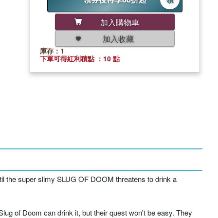
加入購物車
加入收藏
庫存：1
下單可得紅利積點 ：10 點
until the super slimy SLUG OF DOOM threatens to drink a
lug of Doom can drink it, but their quest won't be easy. They