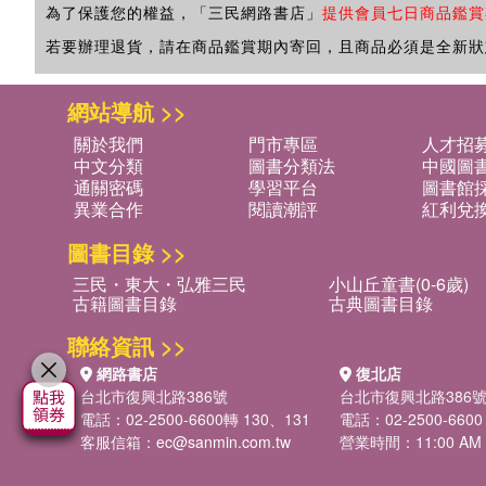
為了保護您的權益，「三民網路書店」
提供會員七日商品鑑賞
若要辦理退貨，請在商品鑑賞期內寄回，且商品必須是全新狀
網站導航 >>
關於我們
門市專區
人才招
中文分類
圖書分類法
中國圖
通關密碼
學習平台
圖書館採
異業合作
閱讀潮評
紅利兌
圖書目錄 >>
三民・東大・弘雅三民
小山丘童書(0-6歲)
古籍圖書目錄
古典圖書目錄
聯絡資訊 >>
網路書店
復北店
台北市復興北路386號
台北市復興北路386
電話：02-2500-6600轉 130、131
電話：02-2500-6600
客服信箱：
ec@sanmin.com.tw
營業時間：11:00 AM -