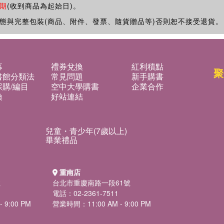
期
(收到商品為起始日)。
態與完整包裝(商品、附件、發票、隨貨贈品等)否則恕不接受退貨。
募
禮券兌換
紅利積點
聚
書館分類法
常見問題
新手購書
購/編目
空中大學購書
企業合作
換
好站連結
兒童・青少年(7歲以上)
畢業禮品
重南店
號
台北市重慶南路一段61號
電話：02-2361-7511
 9:00 PM
營業時間：11:00 AM - 9:00 PM