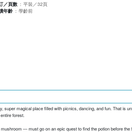
訂／頁數
：
平裝／32頁
讀年齡
：
學齡前
super magical place filled with picnics, dancing, and fun. That is 
entire forest.
g mushroom ― must go on an epic quest to find the potion before the S