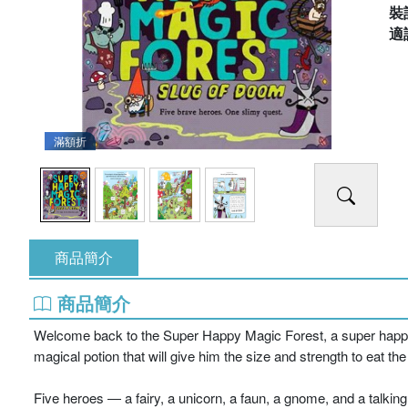
裝
適
滿額折
商品簡介
商品簡介
Welcome back to the Super Happy Magic Forest, a super happy, 
magical potion that will give him the size and strength to eat the 
Five heroes ― a fairy, a unicorn, a faun, a gnome, and a talkin