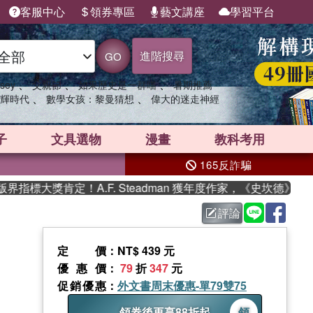
客服中心
領券專區
藝文講座
學習平台
進階搜尋
GO
、
、
、
sey
父親節
如果歷史是一群喵
暑期推薦
、
、
輝時代
數學女孩：黎曼猜想
偉大的迷走神經
子
文具選物
漫畫
教科考用
165反詐騙
標大獎肯定！A.F. Steadman 獲年度作家，《史坎德》系列
評論
定價
：NT$ 439 元
優惠價
：
79
折
347
元
促銷優惠
：
外文書周末優惠-單79雙75
領券後再享88折起
領