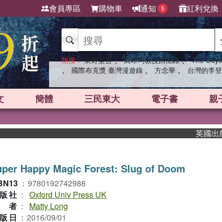
會員專區
購物車
通知
紅利兌換
5
、
、
熱搜：
東野圭吾
高希均教授回憶錄
The Odys
、
、
、
國際布克獎 臺灣漫遊錄
方念華
台灣的李登
文
簡體
三民東大
電子書
親
英國出版界指
per Happy Magic Forest: Slug of Doom
BN13
：
9780192742988
版社
：
Oxford Univ Press UK
作者
：
Matty Long
版日
：
2016/09/01