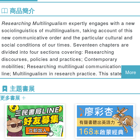
商品簡介
Researching Multilingualism
expertly engages with a new
sociolinguistics of multilingualism, taking account of this
new communicative order and the particular cultural and
social conditions of our times. Seventeen chapters are
divided into four sections covering: Researching
discourses, policies and practices; Contemporary
mobilities; Researching multilingual communication on-
More
line; Multilingualism in research practice. This state-of-
the-art overview of research methodologies in multilingual
主題書展
settings will be of interest for all students and researchers
working in the areas of Communication Studies and
更多書展
Applied Linguistics.