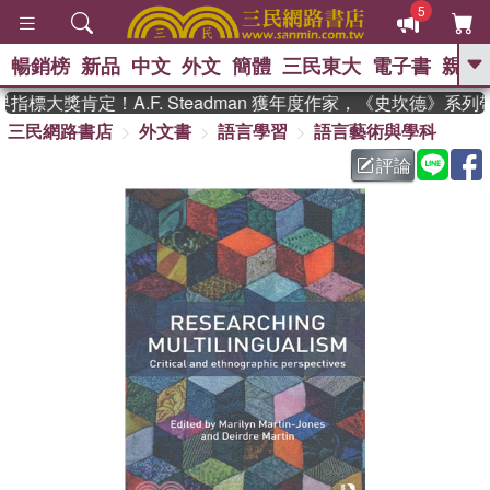
5
暢銷榜
新品
中文
外文
簡體
三民東大
電子書
親子
GO
標大獎肯定！A.F. Steadman 獲年度作家，《史坎德》系列
三民網路書店
外文書
語言學習
語言藝術與學科
、
熱搜：
東野圭吾
高希均教授回憶錄
、
、
、
The Odyssey
父親節
如果歷
評論
、
、
史是一群喵
暑期推薦
國際布克
、
、
獎 臺灣漫遊錄
方念華
台灣的李
、
、
登輝時代
數學女孩：黎曼猜想
偉大的迷走神經