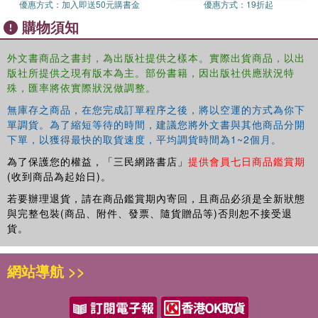
優惠方式：
加入即送50元購書金
優惠方式：
19折起
購物須知
外文書商品之書封，為出版社提供之樣本。實際出貨商品，以出
版社所提供之現有版本為主。部份書籍，因出版社供應狀況特
殊，匯率將依實際狀況做調整。
無庫存之商品，在您完成訂單程序之後，將以空運的方式為你下
單調貨。為了縮短等待的時間，建議您將外文書與其他商品分開
下單，以獲得最快的取貨速度，平均調貨時間為1~2個月。
為了保護您的權益，「三民網路書店」
提供會員七日商品鑑賞期
(收到商品為起始日)。
若要辦理退貨，請在商品鑑賞期內寄回，且商品必須是全新狀態
與完整包裝(商品、附件、發票、隨貨贈品等)否則恕不接受退
貨。
網站導航 >>