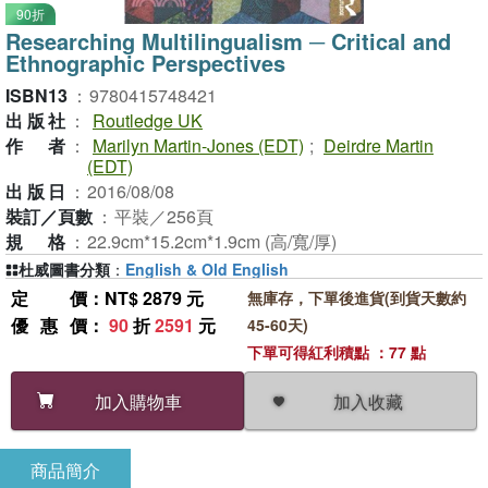
90折
Researching Multilingualism ─ Critical and
Ethnographic Perspectives
ISBN13
：
9780415748421
出版社
：
Routledge UK
作者
：
Marilyn Martin-Jones (EDT)
;
Deirdre Martin
(EDT)
出版日
：
2016/08/08
裝訂／頁數
：
平裝／256頁
規格
：
22.9cm*15.2cm*1.9cm (高/寬/厚)
杜威圖書分類
：
English & Old English
定價
：NT$ 2879 元
無庫存，下單後進貨(到貨天數約
優惠價
：
90
折
2591
元
45-60天)
下單可得紅利積點 ：77 點
加入收藏
加入購物車
商品簡介