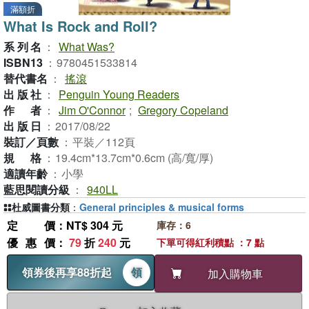
滿額折
What Is Rock and Roll?
系列名
：
What Was?
ISBN13
：
9780451533814
替代書名
：
搖滾
出版社
：
Penguin Young Readers
作者
：
Jim O'Connor
;
Gregory Copeland
出版日
：
2017/08/22
裝訂／頁數
：
平裝／112頁
規格
：
19.4cm*13.7cm*0.6cm (高/寬/厚)
適讀年齡
：
小學
藍思閱讀分級
：
940LL
杜威圖書分類
：
General principles & musical forms
定價
：NT$ 304 元
庫存：6
優惠價
：
79
折
240
元
下單可得紅利積點 ：7 點
領券後再享88折起
領
加入購物車