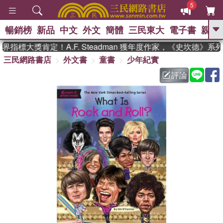
5
暢銷榜
新品
中文
外文
簡體
三民東大
電子書
親子
GO
指標大獎肯定！A.F. Steadman 獲年度作家，《史坎德》系
三民網路書店
外文書
童書
少年紀實
、
熱搜：
東野圭吾
高希均教授回憶錄
、
、
、
The Odyssey
父親節
花開錦
評論
、
、
、
繡
暑期推薦
方念華
台灣的
、
李登輝時代
數學女孩：黎曼猜想
、
、
偉大的迷走神經
如果歷史是一
、
群喵
臺灣漫遊錄