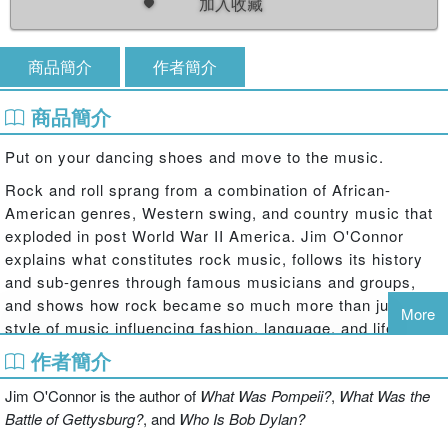
加入收藏
商品簡介
作者簡介
商品簡介
Put on your dancing shoes and move to the music.
Rock and roll sprang from a combination of African-
American genres, Western swing, and country music that
exploded in post World War II America. Jim O'Connor
explains what constitutes rock music, follows its history
and sub-genres through famous musicians and groups,
and shows how rock became so much more than just a
More
style of music influencing fashion, language, and lifestyle.
作者簡介
This entry in the New York Times best-selling series
contains eighty illustrations and sixteen pages of black
Jim O'Connor is the author of
What Was Pompeii?
,
What Was the
and white photographs.
Battle of Gettysburg?
, and
Who Is Bob Dylan?