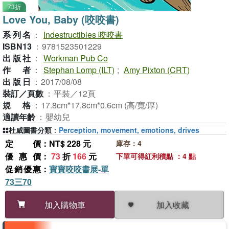
73折
Love You, Baby (咬咬書)
系列名
：
Indestructibles 咬咬書
ISBN13
：
9781523501229
出版社
：
Workman Pub Co
作者
：
Stephan Lomp (ILT)
;
Amy Pixton (CRT)
出版日
：
2017/08/08
裝訂／頁數
：
平裝／12頁
規格
：
17.8cm*17.8cm*0.6cm (高/寬/厚)
適讀年齡
：
嬰幼兒
杜威圖書分類
：
Perception, movement, emotions, drives
定價
：NT$ 228 元
庫存：4
優惠價
：
73
折
166
元
下單可得紅利積點 ：4 點
促銷優惠
：
寶寶咬咬書展-單
73三70
加入收藏
加入購物車