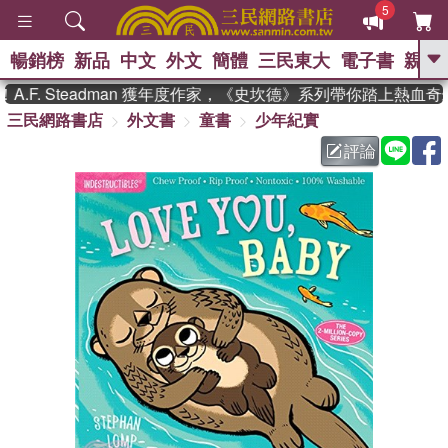
5
暢銷榜
新品
中文
外文
簡體
三民東大
電子書
親子
GO
F. Steadman 獲年度作家，《史坎德》系列帶你踏上熱血奇幻
三民網路書店
外文書
童書
少年紀實
、
熱搜：
東野圭吾
高希均教授回憶錄
、
、
、
The Odyssey
父親節
如果歷
評論
、
、
史是一群喵
暑期推薦
國際布克
、
、
獎 臺灣漫遊錄
方念華
台灣的李
、
、
登輝時代
數學女孩：黎曼猜想
偉大的迷走神經