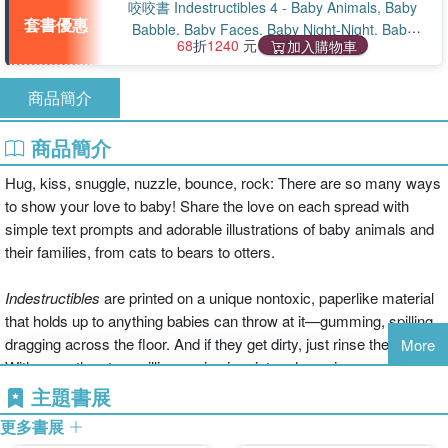
咬咬書 Indestructibles 4 - Baby Animals, Baby
套書優惠
Babble, Baby Faces, Baby Night-Night, Baby
68
折
1240
元
加入購物車
Peekaboo, Beach Baby, Jingle Babe, Love You
Baby (共8本)
商品簡介
商品簡介
Hug, kiss, snuggle, nuzzle, bounce, rock: There are so many ways
to show your love to baby! Share the love on each spread with
simple text prompts and adorable illustrations of baby animals and
their families, from cats to bears to otters.
Indestructibles
are printed on a unique nontoxic, paperlike material
that holds up to anything babies can throw at it—gumming, spilling,
dragging across the floor. And if they get dirty, just rinse them off.
More
With more than two million copies in print and growing annual sales
(more than 450,000 copies shipped in 2016 alone!),
主題書展
Indestructibles
are the books built for the way babies read.
更多書展