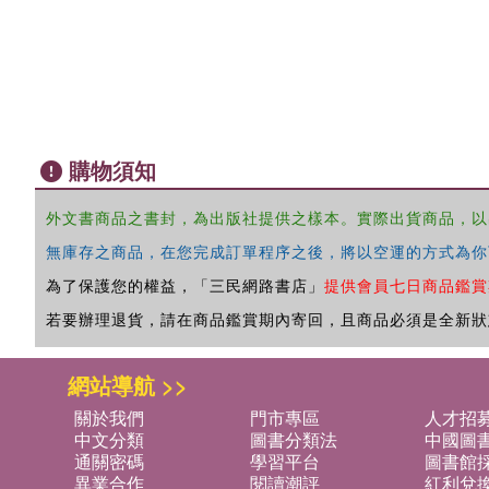
購物須知
外文書商品之書封，為出版社提供之樣本。實際出貨商品，以
無庫存之商品，在您完成訂單程序之後，將以空運的方式為你
為了保護您的權益，「三民網路書店」
提供會員七日商品鑑賞
若要辦理退貨，請在商品鑑賞期內寄回，且商品必須是全新狀
網站導航 >>
關於我們
門市專區
人才招
中文分類
圖書分類法
中國圖
通關密碼
學習平台
圖書館採
異業合作
閱讀潮評
紅利兌