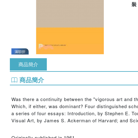
滿額折
商品簡介
商品簡介
Was there a continuity between the "vigorous art and t
Which, if either, was dominant? Four distinguished sch
a series of four essays: Introduction, by Stephen E. 
Visual Art, by James S. Ackerman of Harvard; and Scie
Originally published in 1961.