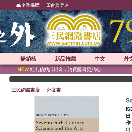
企業採購
會員登入
暢銷榜
新品
推薦
中文
外
NEW
紅利積點抵現金，消費購書更貼心
三民網路書店
外文書
Se
IS
出
出