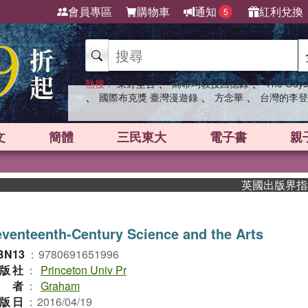
會員專區
購物車
通知
紅利兌換
5
、
、
熱搜：
東野圭吾
高希均教授回憶錄
The Odys
、
、
、
國際布克獎 臺灣漫遊錄
方念華
台灣的李登
文
簡體
三民東大
電子書
親
英國出版界指標大獎
venteenth-Century Science and the Arts
BN13
：
9780691651996
版社
：
Princeton Univ Pr
作者
：
Graham
版日
：
2016/04/19