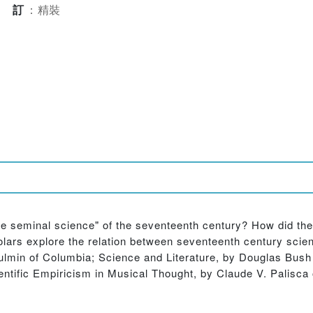
裝訂
：
精裝
he seminal science" of the seventeenth century? How did the
olars explore the relation between seventeenth century scien
Toulmin of Columbia; Science and Literature, by Douglas Bus
ntific Empiricism in Musical Thought, by Claude V. Palisca 