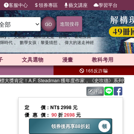
客服中心
領券專區
藝文講座
學習平台
進階搜尋
GO
、
、
、
sey
父親節
如果歷史是一群喵
暑期推薦
、
、
輝時代
數學女孩：黎曼猜想
偉大的迷走神經
子
文具選物
漫畫
教科考用
165反詐騙
肯定！A.F. Steadman 獲年度作家，《史坎德》系列帶你踏
評論
定價
：NT$ 2998 元
優惠價
：
90
折
2698
元
領券後再享88折起
領