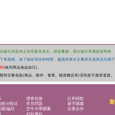
出版社所提供之現有版本為主。部份書籍，因出版社供應狀況特殊
下單調貨。為了縮短等待的時間，建議您將外文書與其他商品分開下
期
(收到商品為起始日)。
態與完整包裝(商品、附件、發票、隨貨贈品等)否則恕不接受退貨。
募
禮券兌換
紅利積點
聚
書館分類法
常見問題
新手購書
購/編目
空中大學購書
企業合作
換
好站連結