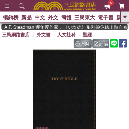
5
暢銷榜
新品
中文
外文
簡體
三民東大
電子書
親子
GO
F. Steadman 獲年度作家，《史坎德》系列帶你踏上熱血奇
三民網路書店
外文書
人文社科
聖經
、
熱搜：
東野圭吾
高希均教授回憶錄
、
、
、
The Odyssey
父親節
如果歷
列印
評論
、
、
史是一群喵
暑期推薦
國際布克
、
、
獎 臺灣漫遊錄
方念華
台灣的李
、
、
登輝時代
數學女孩：黎曼猜想
偉大的迷走神經