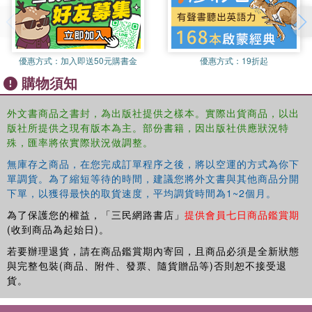
new, easy-to-read Comfort Print® KJV Bibles from
Thomas Nelson. Blending modern technology with old-
world craftsmanship, Comfort Print® KJV Bibles are
designed with exclusive fonts, reflecting the beautiful and
優惠方式：
加入即送50元購書金
優惠方式：
19折起
timeless character of the King James translation, to
購物須知
enhance your scripture reading experience.
外文書商品之書封，為出版社提供之樣本。實際出貨商品，以出
Features Include:
版社所提供之現有版本為主。部份書籍，因出版社供應狀況特
Exclusive KJV Comfort Print®
殊，匯率將依實際狀況做調整。
Thomas Nelson KJV font
無庫存之商品，在您完成訂單程序之後，將以空運的方式為你下
Words of Christ in red
單調貨。為了縮短等待的時間，建議您將外文書與其他商品分開
Full-color maps
下單，以獲得最快的取貨速度，平均調貨時間為1~2個月。
Easy-to-read, 9.3-point type
為了保護您的權益，「三民網路書店」
提供會員七日商品鑑賞期
Double ribbon markers
(收到商品為起始日)。
Gilded page edges
若要辦理退貨，請在商品鑑賞期內寄回，且商品必須是全新狀態
與完整包裝(商品、附件、發票、隨貨贈品等)否則恕不接受退
貨。