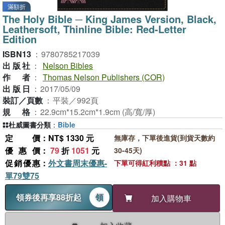
滿額折
The Holy Bible ─ King James Version, Black,
Leathersoft, Thinline Bible: Red-Letter
Edition
ISBN13
：
9780785217039
出版社
：
Nelson Bibles
作者
：
Thomas Nelson Publishers (COR)
出版日
：
2017/05/09
裝訂／頁數
：
平裝／992頁
規格
：
22.9cm*15.2cm*1.9cm (高/寬/厚)
杜威圖書分類
：
Bible
定價
：NT$ 1330 元
無庫存，下單後進貨(到貨天數約
優惠價
：
79
折
1051
元
30-45天)
促銷優惠
：
外文書周末優惠-
下單可得紅利積點 ：31 點
單79雙75
領券後再享88折起
領
加入購物車