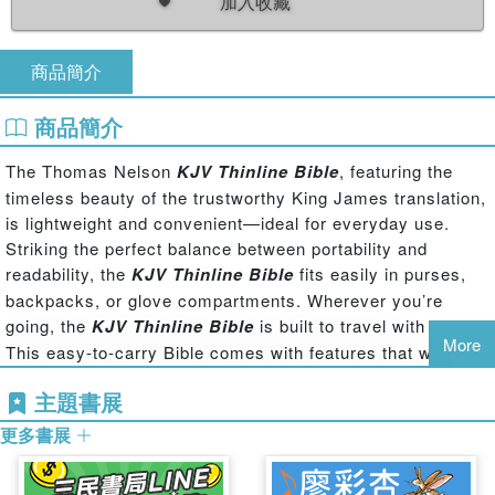
加入收藏
商品簡介
商品簡介
The Thomas Nelson
KJV Thinline Bible
, featuring the
timeless beauty of the trustworthy King James translation,
is lightweight and convenient—ideal for everyday use.
Striking the perfect balance between portability and
readability, the
KJV Thinline Bible
fits easily in purses,
backpacks, or glove compartments. Wherever you’re
going, the
KJV Thinline Bible
is built to travel with you.
More
This easy-to-carry Bible comes with features that will
enhance your reading experience, including beautifully-
主題書展
designed covers, an all-new typesetting in the elegant and
readable Thomas Nelson KJV font, double ribbon markers,
更多書展
and the words of Christ in red.
Invite your eyes to linger and engage God’s Word with