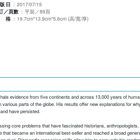
版日
：
2017/07/15
訂／頁數
：
平裝／89頁
規格
：
19.7cm*13.9cm*5.6cm (高/寬/厚)
ls evidence from five continents and across 13,000 years of human 
n various parts of the globe. His results offer new explanations for wh
 and have persisted.
sing core problems that have fascinated historians, anthropologists,
ive that became an international best-seller and reached a broad gene
s can rival. Diamond's reasoning skills allow him to persuade his reader