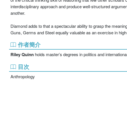
interdisciplinary approach and produce well-structured argume
another.
Diamond adds to that a spectacular ability to grasp the meaning
Guns, Germs and Steel equally valuable as an exercise in high-l
作者簡介
Riley Quinn
holds master’s degrees in politics and internationa
目次
Anthropology