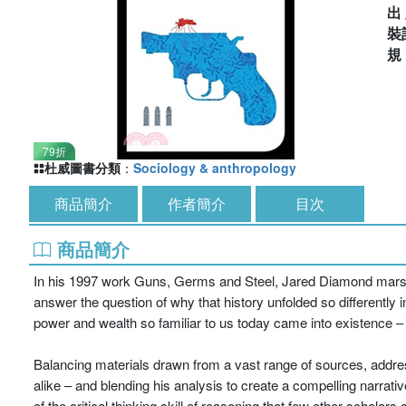
出
裝
79折
杜威圖書分類
：
Sociology & anthropology
商品簡介
作者簡介
目次
商品簡介
In his 1997 work Guns, Germs and Steel, Jared Diamond marsha
answer the question of why that history unfolded so differently i
power and wealth so familiar to us today came into existence –
Balancing materials drawn from a vast range of sources, addres
alike – and blending his analysis to create a compelling narrat
of the critical thinking skill of reasoning that few other scholar