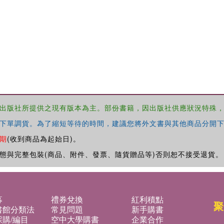
出版社所提供之現有版本為主。部份書籍，因出版社供應狀況特殊
下單調貨。為了縮短等待的時間，建議您將外文書與其他商品分開下
期
(收到商品為起始日)。
態與完整包裝(商品、附件、發票、隨貨贈品等)否則恕不接受退貨。
募
禮券兌換
紅利積點
聚
書館分類法
常見問題
新手購書
購/編目
空中大學購書
企業合作