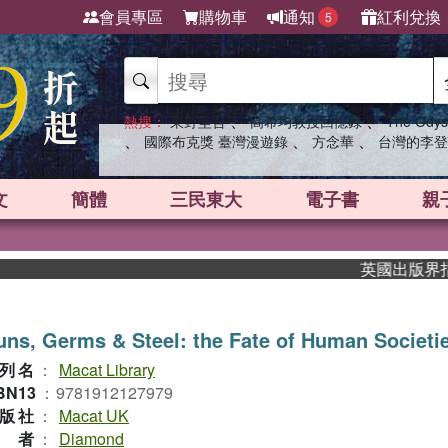
會員專區
購物車
通知
紅利兌換
5
、
、
熱搜：
東野圭吾
高希均教授回憶錄
The Odys
、
、
、
國際布克獎 臺灣漫遊錄
方念華
台灣的李登
文
簡體
三民東大
電子書
親
英國出版界指標大
ns, Germs & Steel: the Fate of Human Societi
列名
：
Macat Library
BN13
：
9781912127979
版社
：
Macat UK
作者
：
Diamond