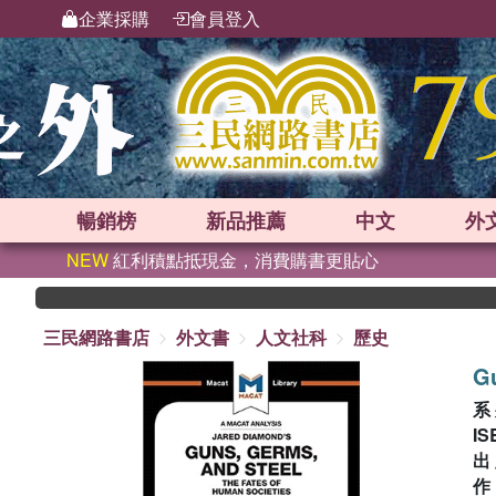
企業採購
會員登入
暢銷榜
新品
推薦
中文
外
NEW
紅利積點抵現金，消費購書更貼心
三民網路書店
外文書
人文社科
歷史
Gu
系
IS
出