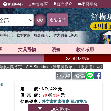
客服中心
領券專區
藝文講座
學習平台
進階搜尋
GO
、
、
、
sey
父親節
如果歷史是一群喵
暑期推薦
、
、
輝時代
數學女孩：黎曼猜想
偉大的迷走神經
子
文具選物
漫畫
教科考用
165反詐騙
獎肯定！A.F. Steadman 獲年度作家，《史坎德》系列帶你
列印
評論
es
定價
：NT$ 422 元
優惠價
：
79
折
334
元
促銷優惠
：
外文書周末優惠-單79雙75
加入購物車