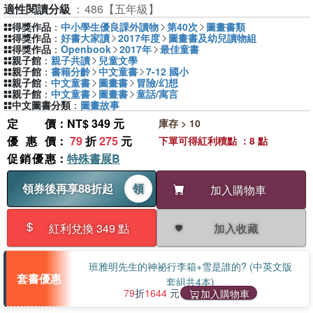
適性閱讀分級
：
486【五年級】
得獎作品
：
中小學生優良課外讀物
第40次
圖畫書類
得獎作品
：
好書大家讀
2017年度
圖畫書及幼兒讀物組
得獎作品
：
Openbook
2017年
最佳童書
親子館
：
親子共讀
兒童文學
親子館
：
書籍分齡
中文童書
7-12 國小
親子館
：
中文童書
圖畫書
冒險/幻想
親子館
：
中文童書
圖畫書
童話/寓言
中文圖書分類
：
圖畫故事
定價
：NT$ 349 元
庫存 > 10
優惠價
：
79
折
275
元
下單可得紅利積點 ：8 點
促銷優惠
：
特殊書展B
領券後再享88折起
領
加入購物車
加入收藏
紅利兌換 349 點
班雅明先生的神祕行李箱+雪是誰的? (中英文版
套書優惠
套組共4本)
79
折
1644
元
加入購物車