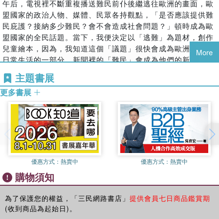
悅的創意。書中的文字抽離繁複的史實資料，以乾淨淺顯的語言掌
午后，電視裡不斷重複播送難民前仆後繼逃往歐洲的畫面，歐
★★★
繪本界的臺灣之光，中文版榮耀登場！
★★★
握主旨精神與核心價值。圖像運用象徵與比喻的手法，發揮講故事
盟國家的政治人物、媒體、民眾各持觀點，「是否應該提供難
讓繪本告訴你怎麼跟孩子聊歷史、講人性、談自由
的能力。明暗得宜的色彩既傳遞出緊張的情緒，也營造整體活潑正
民庇護？接納多少難民？會不會造成社會問題？」頓時成為歐
向的氛圍。獨特的拼貼剪紙與繪畫創造出迷人的藝術風格，吸引目
盟國家的全民話題。當下，我便決定以「逃難」為題材，創作
來自臺灣的張蓓瑜，卻以德文完成首部童書繪本創作，以一只
光也激發想像與思考。
兒童繪本，因為，我知道這個「議題」很快會成為歐洲小朋友
神祕的行李箱，帶領孩子進入一段人類不可不知的歷史……
More
日常生活的一部分，新聞裡的「難民」會成為他們的新同學、
班雅明先生是一位喜歡思考，腦子裡永遠充滿各式各樣超棒想
前扉頁的大行李箱，指涉故事的重點，也是代表祕密的隱喻，引起
新鄰居，我希望能為孩童們構築一個能夠談論、思考這個生命
主題書展
法的哲學家。然而有一天，他的國家決定要把這些擁有與眾不
猜想「行李箱裝什麼? 」。書名頁左邊的獻詞，是給所有必須逃離
經驗的文本場域。
同想法的人通通抓起來，於是班雅明先生尋求費特可太太的協
更多書展
家園的人；右邊的畫面是日常的美好生活場景，兩者的對比和張
正當我還在苦思該如何切入時，碰巧在德國現代文學博物館
助，展開了一場翻山越嶺的大逃亡計畫……而且，堅持帶著一
力，不言而喻。對主角班雅明的描述沒有冗長的說明，重點在他的
(Museum of Modern Literature) 的展覽上看到一小段文字，
只沉甸甸的行李箱。
腦袋裡有不平凡的好想法 (extraordinary idea)，是他被迫害的原
描述受納粹迫害的哲學家華特‧班雅明在西班牙邊境逃亡失敗
因，也是他賭上性命和自由去保護的價值。這使主角的處境成為我
到底班雅明先生的行李箱裡裝著什麼東西呢？為什麼他寧願冒
後，他隨身攜帶的那只皮箱竟然從此下落不明，成為歷史上的
們每個人都可能遇到的生存抉擇，也是每個人值得思索的人生課
著生命危險，也堅持要保護這個神祕的行李箱？他最後成功越
謎團。我立刻著迷了，開始搜羅史料，而這段德國最黑暗的歷
題。穿著納粹制服的軍人面無表情，只有集體一致的語言和動作，
過邊境，抵達自由的國度嗎？
史，竟諷刺地與當今難民的命運有如此多相似之處……對我而
加上灰暗、混亂的背景，表現出戰爭帶來的非理性仇恨與恐怖。接
優惠方式：
熱賣中
優惠方式：
熱賣中
── 改編自華特 ‧ 班雅明的真實故事，一段關於自由、真理與勇氣
言，這個神祕的行李箱就像一個遺失了藏寶圖的寶藏般，你無
著是原本宜人的場景佈滿拿槍的軍人，而人們即使在家裡也高舉雙
購物須知
的生命之旅。
法按圖索驥，但是，這正給了想像力所有的可能性，因為我們
手投降，暗示武裝暴力對思想與心靈的迫害。於是，主角必須逃
知道的如此少，關於那些無法用理性理解的不可承受之惡和荒
亡。逃亡充滿緊張和恐懼，此時安排角色們練習不引人注意的舉
為了保護您的權益，「三民網路書店」
提供會員七日商品鑑賞期
◎本書特色：
謬，它卻說得如此多。
動，增添了一點幽默趣味，稍紓解緊張情緒。接著大行李箱出場，
(收到商品為起始日)。
【第一位以德文創作的臺灣繪本作家，首作一鳴驚人】
作者張蓓
帶出連月亮都驚奇的懸疑。機敏的文字為「一個聰明人竟做了一般
在故事中，我刻意省去了「納粹」、「猶太人」等等字眼，因