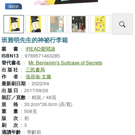
滿額折
班雅明先生的神祕行李箱
叢書
：
iREAD愛閱讀
ISBN13
：
9789571463285
替代書名
：
Mr. Benjamin's Suitcase of Secrets
出版社
：
三民書局
作者
：
張蓓瑜-文圖
最新刷日期
：
2022/04
出版日
：
2017/09/26
裝訂／頁數
：
精裝／48頁
規格
：
30.2cm*26.0cm (高/寬)
重量
：
508克
版次
：
初
刷次
：
3
適讀年齡
：
學齡前