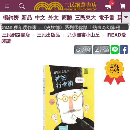
5
暢銷榜
新品
中文
外文
簡體
三民東大
電子書
親子
GO
adman 獲年度作家，《史坎德》系列帶你踏上熱血奇幻旅程
三民網路書店
三民出版品
兒少圖書小山丘
iREAD愛
、
熱搜：
東野圭吾
高希均教授回憶錄
閱讀
、
、
、
The Odyssey
父親節
如果歷
、
、
史是一群喵
暑期推薦
國際布克
列印
評論
、
、
獎 臺灣漫遊錄
方念華
台灣的李
、
、
登輝時代
數學女孩：黎曼猜想
偉大的迷走神經