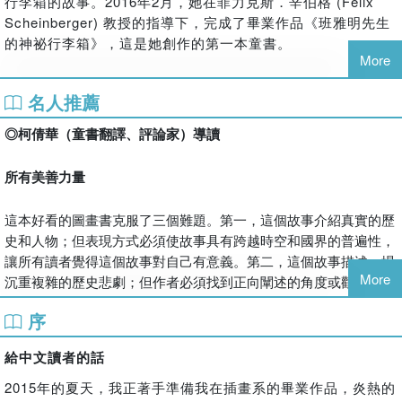
行李箱的故事。2016年2月，她在菲力克斯．辛伯格 (Felix
★ 2017
《Openbook閱讀誌》年度最佳童書
Scheinberger) 教授的指導下，完成了畢業作品《班雅明先生
★
榮獲臺北市圖 「好書大家讀」2017年度最佳少年兒童讀物
的神祕行李箱》，這是她創作的第一本童書。
More
獎
★
入選「2018台南兒童文學月優質本土兒童文學書籍」
名人推薦
★ 2017 美國3X3國際插畫大獎（繪本項目）銀牌
★
2017
「法蘭克福書展書封設計獎」 青少年兒童類網路票選
◎柯倩華（童書翻譯、評論家）導讀
第一名、決選入圍
★ 2017 布拉迪斯國際插畫雙年展入選
所有美善力量
★ 2017 「德國最美麗的書」獎入選
★ 德國《法蘭克福匯報》專文介紹
這本好看的圖畫書克服了三個難題。第一，這個故事介紹真實的歷
★ 德國《南德意志報》專文介紹
史和人物；但表現方式必須使故事具有跨越時空和國界的普遍性，
★ 瑞士《新蘇黎世報》專文介紹
讓所有讀者覺得這個故事對自己有意義。第二，這個故事描述一場
★ 美國《紐約時報》專文介紹
More
沉重複雜的歷史悲劇；但作者必須找到正向闡述的角度或觀點，引
★ 德國權威兒童文學雜誌《驢耳朵》每月封面人物
導讀者去發現黑暗裡的光亮，使過去的悲劇對讀者的現在或未來，
序
★ 獲選奧地利維也納青少年文學研究所的【每月一書】
有建設性的啟發。第三，圖畫書的形式講求精簡，必須化繁為簡，
★ 獲選德國《焦點》雜誌和德國廣播電台每月精選【最佳七本
讓兒童沒有閱讀理解的負擔，並享受文學和藝術的樂趣。
給中文讀者的話
青少年書籍獎】
創作者完成這三項挑戰，使整本書看起來輕巧流暢，還充滿令人愉
2015年的夏天，我正著手準備我在插畫系的畢業作品，炎熱的
★4~8歲親子共讀，
8歲以上自行閱讀