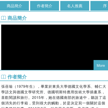
商品簡介
作者簡介
名人推薦
序
商品簡介
More
作者簡介
張蓓瑜（1979年生），畢業於東吳大學德國文化學系、輔仁大
學語文與德國文學研究所、德國明斯特應用技術大學插畫系，
喜歡閱讀和旅行。2015年，她在德國南部的旅途中，聽說了這
個消失的行李箱，受到很大的觸動，於是決定寫一個關於這個
★
入選「文化部第40次中小學生優良課外讀物推介」