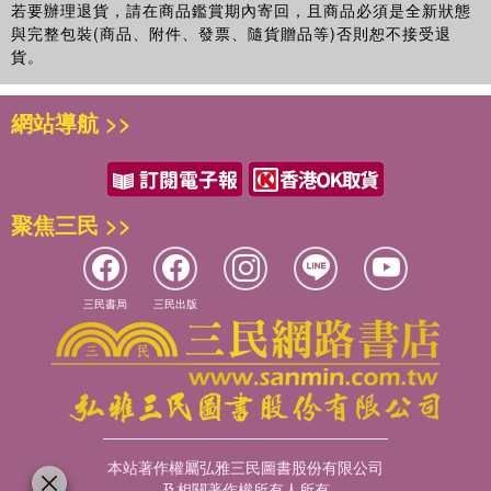
瑜初試啼聲，便以非母語的德文創作繪本《班雅明先生的神祕行李
若要辦理退貨，請在商品鑑賞期內寄回，且商品必須是全新狀態
人認為的傻事」提出合理的說明，引導讀者繼續跟隨故事與主
為這本書想談的並不止於納粹極權，對於逃亡者遭受的苦難，
箱》(Der geheimnisvolle Koffer von Herrn Benjamin)，甫出版已有
與完整包裝(商品、附件、發票、隨貨贈品等)否則恕不接受退
角。
我也沒有太多著墨，我用近乎寓言的方式處理這個故事，希望
英語版、葡語版、中文版……等譯作陸續問世，新秀登場備受矚
貨。
儘可能保持這本書的開放性，提供不同的閱讀可能。綜觀人類
目。
逃亡的路是追求自由與真理的路，雖狹窄險峻，卻是黑暗中唯一光
歷史，人們總是很容易找到一些理由去憎恨、排擠某個族群。
【與眾不同的難民主題，以古喻今的人道關懷】
以德國哲學家班
亮的所在，即使眼睛看不到終點，卻能憑信心與盼望前進。從黑夜
但是，沒有誰生來就該被迫害、失去自由，迫害是如何發生
網站導航 >>
雅明躲避納粹迫害的真實故事為根基，勾勒出一個戰亂時代下追求
到白日的翻山越嶺，既是事實也是象徵。在自由國度裡的我們絕對
的？當它發生時，其中有許多環節和角色，除了逃難者，還有
真理與自由，一路上充滿勇氣與關懷的故事。連結此時當下無解的
不能忘記，有些人必須費很多力氣，克服似山一般巨大的困難，才
施暴者、協助施暴者、沉默者、幫助者，哪些角色可以有不同
難民課題，有別於一般童書的內容主題，發人深省。
能得到自由與真理。一個手腳並用爬上山頭的角色，對照出班雅明
的選擇？如果我們成為了這個故事中的各個角色，我們會做出
【綜合媒材的創作手法，帶來謎樣又超現實的畫面感】
運用混合
拿著行李箱的堅持實非易事。不平凡的好想法，能改變和創造世
什麼選擇？我們的皮箱裡裝的又會是什麼？
聚焦三民 >>
拼貼與剪紙手法，結合粉蠟筆與鉛筆的手繪風格，在明亮的色彩與
界，比個人的生命更重要。這樣的想法本身就是不平凡的好想法
突出的人物造型下，營造出看似與沉重歷史真相不盡相符的活潑調
吧。故事沒有在班雅明的生命旅程終止時結束，似乎欲藉著人們七
《班雅明先生的神祕行李箱》出版至今，我收到許多不同年齡
性，卻也在一股超現實的氛圍中流露出無奈的荒謬感。
嘴八舌的猜測，引導讀者反思「我的人生中，有什麼是值得我用生
層的讀者的迴響，從五歲的小讀者到七旬老先生，或讓我驚
三民書局
三民出版
命去保護的？」只要有人因此去探索這個重要的問題，這個故事就
喜、或讓我溼了眼眶，也讓我很高興自己當時堅持完成了這個
有了永恆的意義。
艱難的題材。如今，這本書也終於要用我最熟悉的語言，跟中
文讀者見面了，希望它能在每個與它相遇的人心中引起些許的
這本書使我想到同樣被納粹迫害的德國神學家潘霍華，臨死前在獄
漣漪。生命，總是美好的。
中寫下最後一首詩〈所有美善力量〉，「所有美善力量默默圍繞，
張蓓瑜 2017年 9月於德國明斯特
…所有美善力量奇妙遮蓋…」，整首詩充滿光明與感恩，見證了人
本站著作權屬弘雅三民圖書股份有限公司
在死亡陰影下，依然可能相信並堅持美善力量。這樣的信心是戰勝
及相關著作權所有人所有