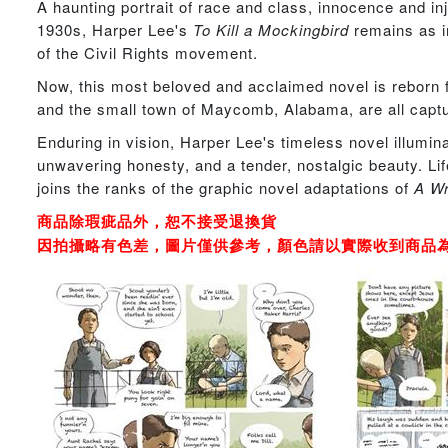
A haunting portrait of race and class, innocence and in
1930s, Harper Lee's
To Kill a Mockingbird
remains as im
of the Civil Rights movement.
Now, this most beloved and acclaimed novel is reborn 
and the small town of Maycomb, Alabama, are all captur
Enduring in vision, Harper Lee's timeless novel illumi
unwavering honesty, and a tender, nostalgic beauty. Lif
joins the ranks of the graphic novel adaptations of
A Wr
商品除瑕疵品外，恕不接受退換貨
因拍攝略有色差，圖片僅供參考，顏色請以實際收到商品