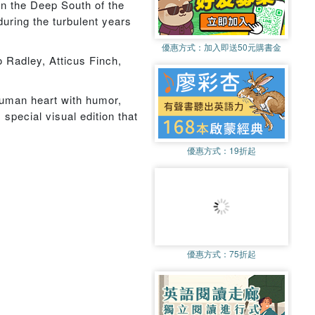
in the Deep South of the
during the turbulent years
優惠方式：
加入即送50元購書金
 Radley, Atticus Finch,
human heart with humor,
special visual edition that
優惠方式：
19折起
優惠方式：
75折起