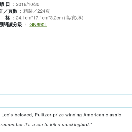
版日
：
2018/10/30
訂／頁數
：
精裝／224頁
規格
：
24.1cm*17.1cm*3.2cm (高/寬/厚)
思閱讀分級
：
GN690L
r Lee's beloved, Pulitzer-prize winning American classic.
 remember it's a sin to kill a mockingbird."