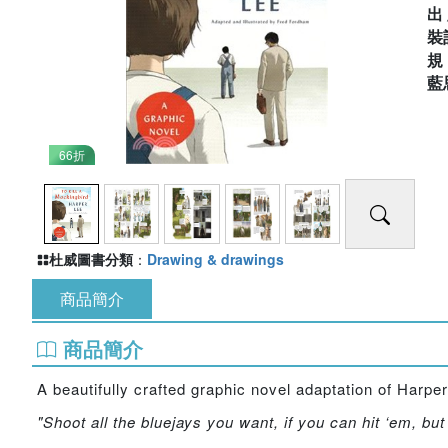
出
裝
藍
66折
杜威圖書分類
：
Drawing & drawings
商品簡介
商品簡介
A beautifully crafted graphic novel adaptation of Harpe
"Shoot all the bluejays you want, if you can hit ‘em, but