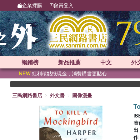
企業採購
會員登入
暢銷榜
新品
推薦
中文
外
NEW
紅利積點抵現金，消費購書更貼心
三民網路書店
外文書
圖像漫畫
To
IS
替
出