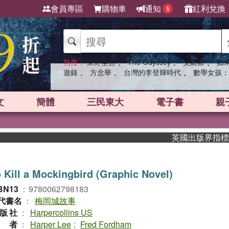
會員專區
購物車
通知
紅利兌換
5
、
、
、
熱搜：
東野圭吾
The Odyssey
父親節
如
、
、
、
遊錄
方念華
台灣的李登輝時代
數學女孩：
文
簡體
三民東大
電子書
親
英國出版界指標大獎肯定！A
 Kill a Mockingbird (Graphic Novel)
BN13
：
9780062798183
代書名
：
梅岡城故事
版社
：
Harpercollins US
作者
：
Harper Lee
;
Fred Fordham