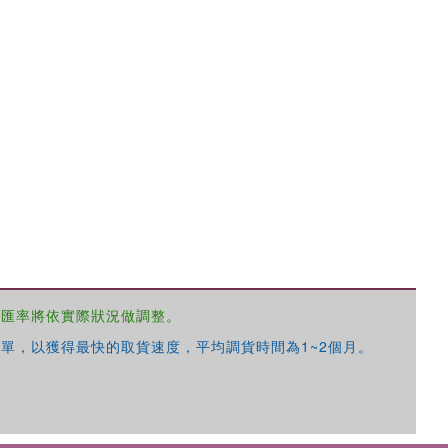
優惠方式：
68折起
，匯率將依實際狀況做調整。
單，以獲得最快的取貨速度，平均調貨時間為1~2個月。