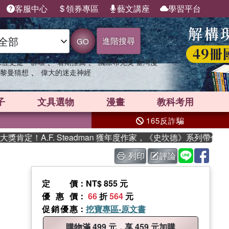
客服中心
領券專區
藝文講座
學習平台
進階搜尋
GO
、
、
果歷史是一群喵
暑期推薦
國際布克獎 臺灣漫
、
黎曼猜想
偉大的迷走神經
子
文具選物
漫畫
教科考用
165反詐騙
.F. Steadman 獲年度作家，《史坎德》系列帶你踏上熱血奇
列印
評論
定價
：NT$ 855 元
優惠價
：
66
折
564
元
促銷優惠
：
挖寶專區-原文書
購物滿 499 元，享 459 元加購