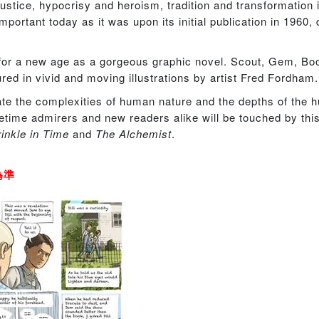
justice, hypocrisy and heroism, tradition and transformation 
portant today as it was upon its initial publication in 1960, 
for a new age as a gorgeous graphic novel. Scout, Gem, Boo
ed in vivid and moving illustrations by artist Fred Fordham.
nate the complexities of human nature and the depths of the 
etime admirers and new readers alike will be touched by this 
inkle in Time
and
The Alchemist
.
為準