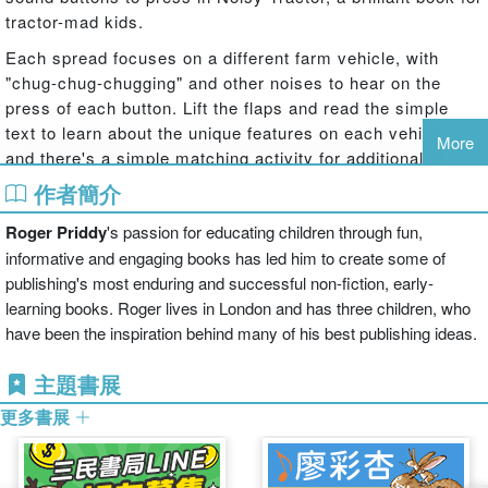
tractor-mad kids.
Each spread focuses on a different farm vehicle, with
"chug-chug-chugging" and other noises to hear on the
press of each button. Lift the flaps and read the simple
text to learn about the unique features on each vehicle,
More
and there's a simple matching activity for additional fun.
作者簡介
Publishing alongside Noisy Fire Engine.
商品除瑕疵品外，恕不接受退換貨
Roger Priddy
's passion for educating children through fun,
因拍攝略有色差，圖片僅供參考，顏色請以實際收到商品為準
informative and engaging books has led him to create some of
publishing's most enduring and successful non-fiction, early-
learning books. Roger lives in London and has three children, who
have been the inspiration behind many of his best publishing ideas.
主題書展
更多書展