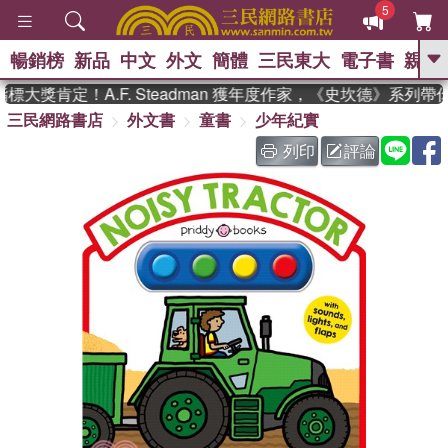
5
暢銷榜
新品
中文
外文
簡體
三民東大
電子書
親子
GO
大獎肯定！A.F. Steadman 獲年度作家，《史坎德》系列帶
三民網路書店
外文書
童書
少年紀實
、
熱搜：
東野圭吾
高希均教授回憶錄
、
、
、
The Odyssey
父親節
如果歷
列印
評論
、
、
史是一群喵
暑期推薦
國際布克
、
、
獎 臺灣漫遊錄
方念華
台灣的李
、
、
登輝時代
數學女孩：黎曼猜想
偉大的迷走神經