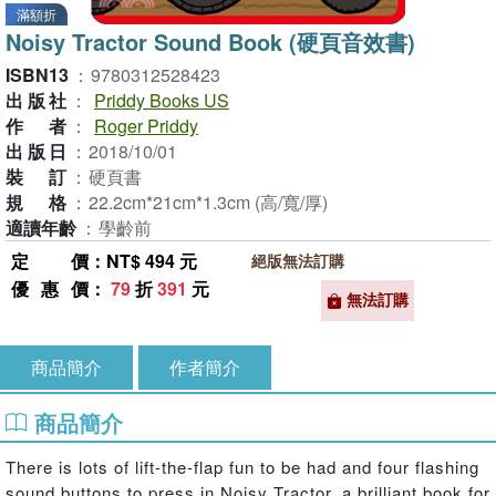
滿額折
Noisy Tractor Sound Book (硬頁音效書)
ISBN13
：
9780312528423
出版社
：
Priddy Books US
作者
：
Roger Priddy
出版日
：
2018/10/01
裝訂
：
硬頁書
規格
：
22.2cm*21cm*1.3cm (高/寬/厚)
適讀年齡
：
學齡前
定價
：NT$ 494 元
絕版無法訂購
優惠價
：
79
折
391
元
無法訂購
商品簡介
作者簡介
商品簡介
There is lots of lift-the-flap fun to be had and four flashing
sound buttons to press in Noisy Tractor, a brilliant book for