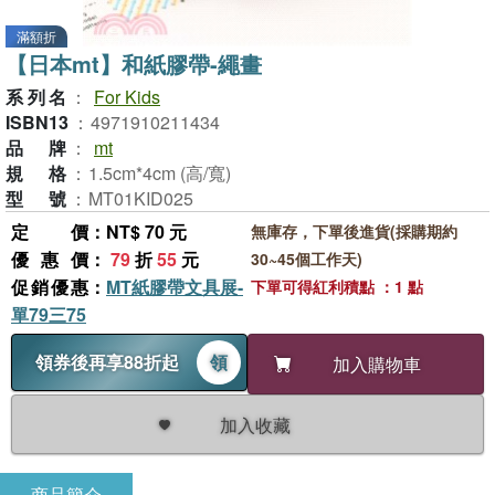
滿額折
【日本mt】和紙膠帶-繩畫
系列名
：
For Kids
ISBN13
：
4971910211434
品牌
：
mt
規格
：
1.5cm*4cm (高/寬)
型號
：
MT01KID025
定價
：NT$ 70 元
無庫存，下單後進貨(採購期約
優惠價
：
79
折
55
元
30~45個工作天)
促銷優惠
：
MT紙膠帶文具展-
下單可得紅利積點 ：1 點
單79三75
領券後再享88折起
領
加入購物車
加入收藏
商品簡介