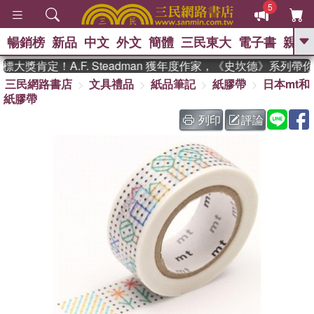
5
暢銷榜
新品
中文
外文
簡體
三民東大
電子書
親子
GO
大獎肯定！A.F. Steadman 獲年度作家，《史坎德》系列帶
三民網路書店
文具禮品
紙品筆記
紙膠帶
日本mt和
、
熱搜：
東野圭吾
高希均教授回憶錄
紙膠帶
、
、
、
The Odyssey
父親節
如果歷
、
、
史是一群喵
暑期推薦
國際布克
列印
評論
、
、
獎 臺灣漫遊錄
方念華
台灣的李
、
、
登輝時代
數學女孩：黎曼猜想
偉大的迷走神經