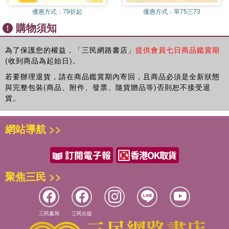
優惠方式：
79折起
優惠方式：
單75三73
購物須知
系列：For Kids
款式：繩畫
為了保護您的權益，「三民網路書店」
提供會員七日商品鑑賞期
材質：和紙、膠
(收到商品為起始日)。
商品規格：15mm×7m
包裝規格：H15×W40mm(測量有±2mm誤差值)
若要辦理退貨，請在商品鑑賞期內寄回，且商品必須是全新狀態
與完整包裝(商品、附件、發票、隨貨贈品等)否則恕不接受退
數量：1入
貨。
產地：日本
適用年齡：九歲以上
用途：個人DIY、美術教材、家居裝飾、商場及會場布置
網站導航 >>
聚焦三民 >>
三民書局
三民出版