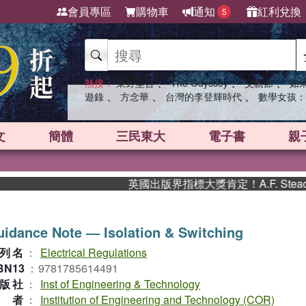
會員專區
購物車
通知
紅利兌換
5
、
、
、
熱搜：
東野圭吾
The Odyssey
父親節
如
、
、
、
遊錄
方念華
台灣的李登輝時代
數學女孩：
文
簡體
三民東大
電子書
親
英國出版界指標大獎肯定！A.F. Stea
idance Note ― Isolation & Switching
列名
：
Electrical Regulations
BN13
：
9781785614491
版社
：
Inst of Engineering & Technology
作者
：
Institution of Engineering and Technology (COR)