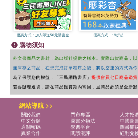
優惠方式：
加入即送50元購書金
優惠方式：
19折起
購物須知
外文書商品之書封，為出版社提供之樣本。實際出貨商品，以
無庫存之商品，在您完成訂單程序之後，將以空運的方式為你
為了保護您的權益，「三民網路書店」
提供會員七日商品鑑賞
若要辦理退貨，請在商品鑑賞期內寄回，且商品必須是全新狀
網站導航 >>
關於我們
門市專區
人才招
中文分類
圖書分類法
中國圖
通關密碼
學習平台
圖書館採
異業合作
閱讀潮評
紅利兌