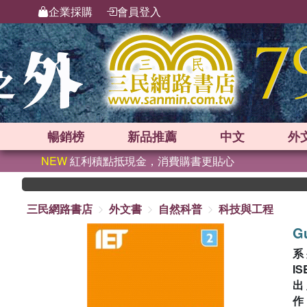
企業採購
會員登入
暢銷榜
新品
推薦
中文
外
NEW
紅利積點抵現金，消費購書更貼心
三民網路書店
外文書
自然科普
科技與工程
Gu
系
IS
出