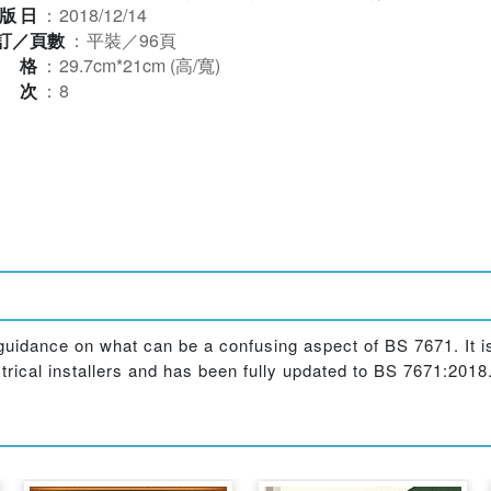
版日
：
2018/12/14
訂／頁數
：
平裝／96頁
規格
：
29.7cm*21cm (高/寬)
版次
：
8
uidance on what can be a confusing aspect of BS 7671. It is 
ctrical installers and has been fully updated to BS 7671:2018