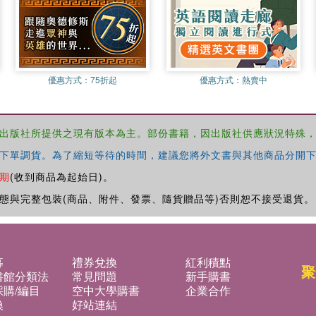
優惠方式：
75折起
優惠方式：
熱賣中
出版社所提供之現有版本為主。部份書籍，因出版社供應狀況特殊
下單調貨。為了縮短等待的時間，建議您將外文書與其他商品分開下
期
(收到商品為起始日)。
態與完整包裝(商品、附件、發票、隨貨贈品等)否則恕不接受退貨。
募
禮券兌換
紅利積點
聚
書館分類法
常見問題
新手購書
購/編目
空中大學購書
企業合作
換
好站連結