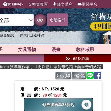
客服中心
領券專區
藝文講座
學習平台
進階搜尋
GO
、
、
果歷史是一群喵
暑期推薦
國際布克獎 臺灣漫
、
黎曼猜想
偉大的迷走神經
子
文具選物
漫畫
教科考用
165反詐騙
dman 獲年度作家，《史坎德》系列帶你踏上熱血奇幻旅程
列印
評論
定價
：NT$ 1520 元
優惠價
：
79
折
1201
元
領券後再享88折起
領