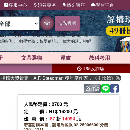
客服中心
領券專區
藝文講座
學習平台
進階搜尋
GO
、
、
、
sey
父親節
如果歷史是一群喵
暑期推薦
、
、
輝時代
數學女孩：黎曼猜想
偉大的迷走神經
子
文具選物
漫畫
教科考用
165反詐騙
獎肯定！A.F. Steadman 獲年度作家，《史坎德》系列帶你
評論
人民幣定價：2700 元
定價
：NT$ 16200 元
優惠價
：
87
折
14094
元
若需訂購本書，請電洽客服 02-25006600[分機
130、131]。