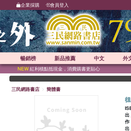
企業採購
會員登入
暢銷榜
新品
推薦
中文
外
NEW
紅利積點抵現金，消費購書更貼心
三民網路書店
簡體書
徂
IS
出
出