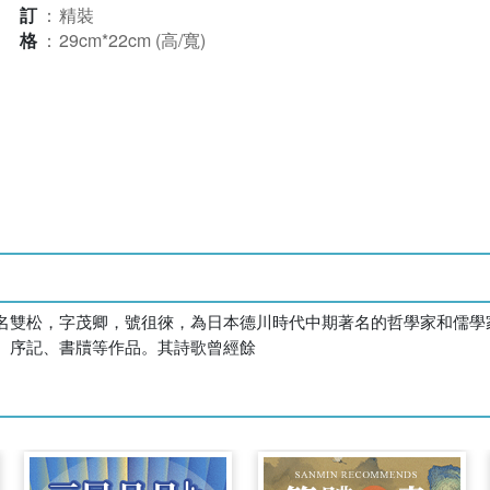
裝訂
：
精裝
規格
：
29cm*22cm (高/寬)
名雙松，字茂卿，號徂徠，為日本德川時代中期著名的哲學家和儒學
、序記、書牘等作品。其詩歌曾經餘