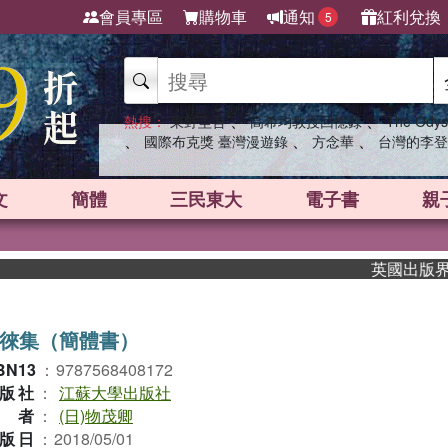
會員專區
購物車
通知
紅利兌換
5
、
、
熱搜：
東野圭吾
高希均教授回憶錄
The Odys
、
、
、
國際布克獎 臺灣漫遊錄
方念華
台灣的李登
文
簡體
三民東大
電子書
親
英國出版界指標大
徠集（簡體書）
BN13
：
9787568408172
版社
：
江蘇大學出版社
作者
：
(日)物茂卿
版日
：
2018/05/01