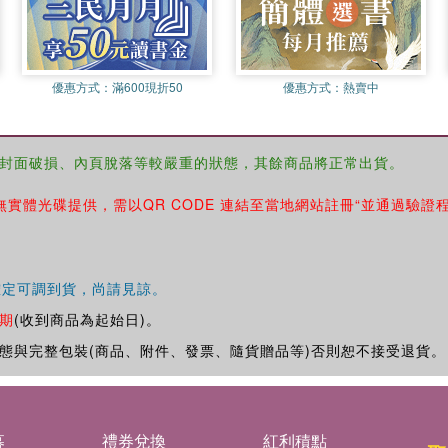
優惠方式：
滿600現折50
優惠方式：
熱賣中
封面破損、內頁脫落等較嚴重的狀態，其餘商品將正常出貨。
無實體光碟提供，需以QR CODE 連結至當地網站註冊“並通過驗證
確定可調到貨，尚請見諒。
期
(收到商品為起始日)。
態與完整包裝(商品、附件、發票、隨貨贈品等)否則恕不接受退貨。
募
禮券兌換
紅利積點