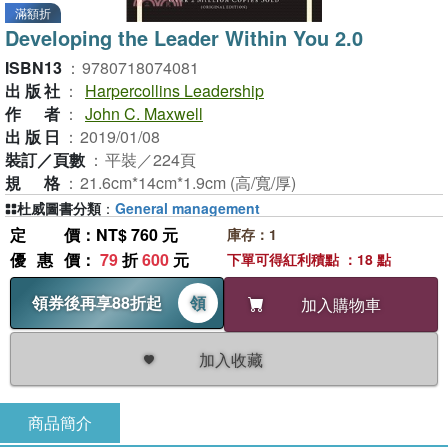
滿額折
Developing the Leader Within You 2.0
ISBN13
：
9780718074081
出版社
：
Harpercollins Leadership
作者
：
John C. Maxwell
出版日
：
2019/01/08
裝訂／頁數
：
平裝／224頁
規格
：
21.6cm*14cm*1.9cm (高/寬/厚)
杜威圖書分類
：
General management
定價
：NT$ 760 元
庫存：1
優惠價
：
79
折
600
元
下單可得紅利積點 ：18 點
領券後再享88折起
領
加入購物車
加入收藏
商品簡介