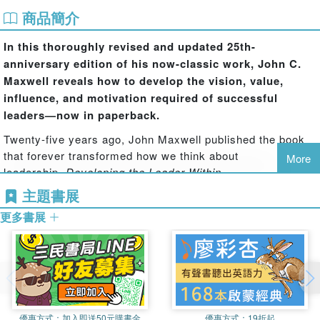
商品簡介
In this thoroughly revised and updated 25th-
anniversary edition of his now-classic work, John C.
Maxwell reveals how to develop the vision, value,
influence, and motivation required of successful
leaders—now in paperback.
Twenty-five years ago, John Maxwell published the book
that forever transformed how we think about
More
leadership.
Developing the Leader Within
You
revolutionized the way leaders are made and in the
主題書展
process sold more than one million copies. Now John
更多書展
Maxwell returns to his classic text to include the
leadership insights and practices he's learned in the
decades since the book first appeared. Thoroughly revised
and with two completely new chapters, this new edition
updates the foundational principles for transformative
leadership that Maxwell has used as a leader for more
優惠方式：
加入即送50元購書金
優惠方式：
19折起
than 40 years. No matter what arena you are called to?