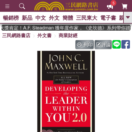
5
暢銷榜
新品
中文
外文
簡體
三民東大
電子書
親子
GO
肯定！A.F. Steadman 獲年度作家，《史坎德》系列帶你踏
三民網路書店
外文書
商業財經
、
、
熱搜：
東野圭吾
The Odyssey
、
、
父親節
如果歷史是一群喵
暑期
列印
評論
、
、
推薦
國際布克獎 臺灣漫遊錄
方
、
、
念華
台灣的李登輝時代
數學女
、
孩：黎曼猜想
偉大的迷走神經