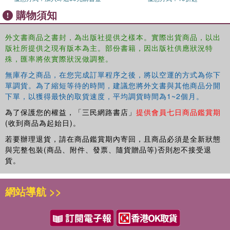
family, church, business, nonprofit?the principles Maxwell
購物須知
shares will positively impact your own life and the lives of
those around you. New readers as well as longtime fans of
外文書商品之書封，為出版社提供之樣本。實際出貨商品，以出
Maxwell and the original book won't want to miss out on
版社所提供之現有版本為主。部份書籍，因出版社供應狀況特
this one.
殊，匯率將依實際狀況做調整。
無庫存之商品，在您完成訂單程序之後，將以空運的方式為你下
單調貨。為了縮短等待的時間，建議您將外文書與其他商品分開
下單，以獲得最快的取貨速度，平均調貨時間為1~2個月。
為了保護您的權益，「三民網路書店」
提供會員七日商品鑑賞期
(收到商品為起始日)。
若要辦理退貨，請在商品鑑賞期內寄回，且商品必須是全新狀態
與完整包裝(商品、附件、發票、隨貨贈品等)否則恕不接受退
貨。
網站導航 >>