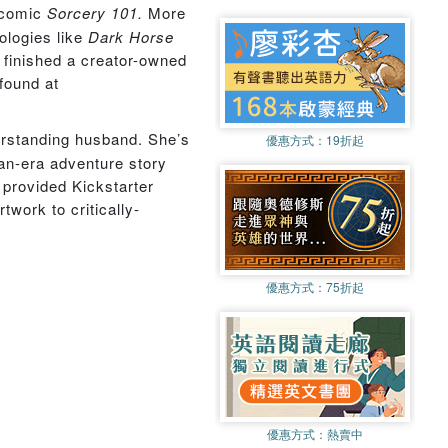
bcomic
Sorcery 101.
More
ologies like
Dark Horse
 finished a creator-owned
found at
derstanding husband. She’s
優惠方式：
19折起
an-era adventure story
 provided Kickstarter
twork to critically-
優惠方式：
75折起
優惠方式：
熱賣中