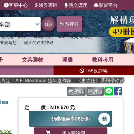
客服中心
領券專區
藝文講座
學習平台
進階搜尋
GO
、
、
果歷史是一群喵
暑期推薦
國際布克獎 臺灣漫
、
黎曼猜想
偉大的迷走神經
子
文具選物
漫畫
教科考用
165反詐騙
.F. Steadman 獲年度作家，《史坎德》系列帶你踏上熱血奇
列印
評論
ies
定價
：NT$ 570 元
領券後再享88折起
領
lwood
加入購物車