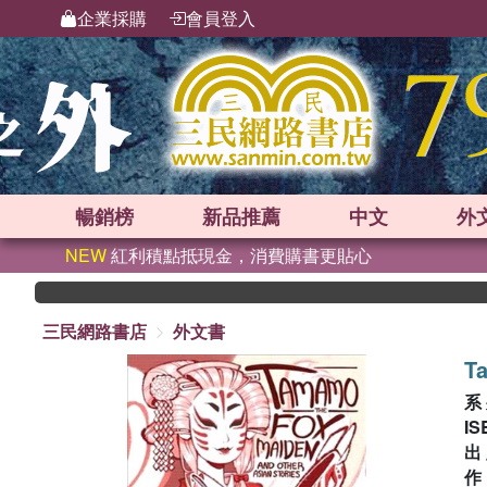
企業採購
會員登入
暢銷榜
新品
推薦
中文
外
NEW
紅利積點抵現金，消費購書更貼心
三民網路書店
外文書
T
系
IS
出