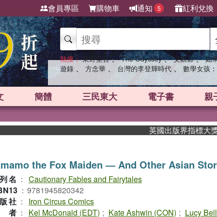
會員專區
購物車
通知
紅利兌換
5
、
、
、
熱搜：
東野圭吾
The Odyssey
父親節
如
、
、
、
遊錄
方念華
台灣的李登輝時代
數學女孩：
文
簡體
三民東大
電子書
親
英國出版界指標大獎肯定！A
amamo the Fox Maiden ― And Other Asian Stor
列名
：
Cautionary Fables and Fairytales
BN13
：
9781945820342
版社
：
Iron Circus Comics
作者
：
Kel McDonald (EDT)
;
Kate Ashwin (CON)
;
Lucy Bel