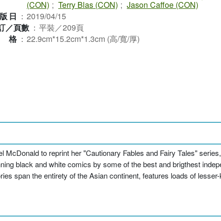
(CON)
;
Terry Blas (CON)
;
Jason Caffoe (CON)
版日
：
2019/04/15
訂／頁數
：
平裝／209頁
規格
：
22.9cm*15.2cm*1.3cm (高/寬/厚)
el McDonald to reprint her "Cautionary Fables and Fairy Tales" serie
tunning black and white comics by some of the best and brigthest indepe
ories span the entirety of the Asian continent, features loads of les