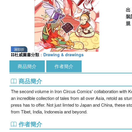
出
裝
滿額折
杜威圖書分類
：
Drawing & drawings
商品簡介
作者簡介
商品簡介
The second volume in Iron Circus Comics' collaboration with K
an incredible collection of tales from all over Asia, retold as s
press has to offer. Not just limted to Japan and China, these st
from Tibet, India, Indonesia and beyond.
作者簡介