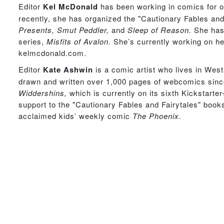
Editor
Kel McDonald
has been working in comics for 
recently, she has organized the "Cautionary Fables and 
Presents, Smut Peddler,
and
Sleep of Reason.
She has
series,
Misfits of Avalon.
She’s currently working on he
kelmcdonald.com.
Editor
Kate Ashwin
is a comic artist who lives in Wes
drawn and written over 1,000 pages of webcomics since 
Widdershins,
which is currently on its sixth Kickstarte
support to the "Cautionary Fables and Fairytales" books
acclaimed kids’ weekly comic
The Phoenix.