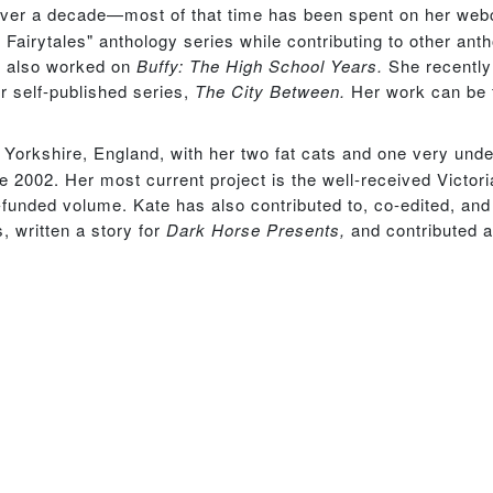
over a decade—most of that time has been spent on her we
Fairytales" anthology series while contributing to other anth
 also worked on
Buffy: The High School Years.
She recently
r self-published series,
The City Between.
Her work can be 
t Yorkshire, England, with her two fat cats and one very un
2002. Her most current project is the well-received Victori
r-funded volume. Kate has also contributed to, co-edited, and
, written a story for
Dark Horse Presents,
and contributed ar