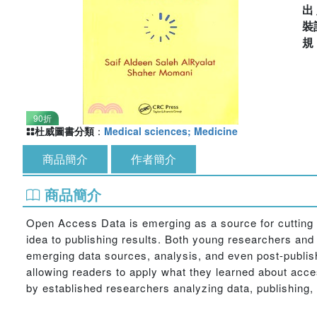
出
裝
90折
杜威圖書分類
：
Medical sciences; Medicine
商品簡介
作者簡介
商品簡介
Open Access Data is emerging as a source for cutting
idea to publishing results. Both young researchers and 
emerging data sources, analysis, and even post-publish
allowing readers to apply what they learned about acce
by established researchers analyzing data, publishing,