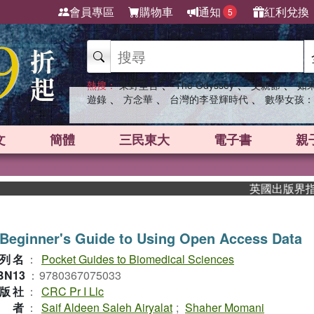
會員專區
購物車
通知
紅利兌換
5
、
、
、
熱搜：
東野圭吾
The Odyssey
父親節
如
、
、
、
遊錄
方念華
台灣的李登輝時代
數學女孩：
文
簡體
三民東大
電子書
親
英國出版界指標大獎
Beginner's Guide to Using Open Access Data
列名
：
Pocket Guides to Biomedical Sciences
BN13
：
9780367075033
版社
：
CRC Pr I Llc
作者
：
Saif Aldeen Saleh Airyalat
;
Shaher Momani