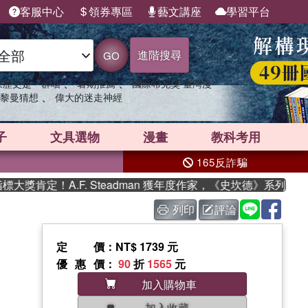
客服中心
領券專區
藝文講座
學習平台
進階搜尋
GO
、
、
果歷史是一群喵
暑期推薦
國際布克獎 臺灣漫
、
黎曼猜想
偉大的迷走神經
子
文具選物
漫畫
教科考用
165反詐騙
肯定！A.F. Steadman 獲年度作家，《史坎德》系列帶你踏
列印
評論
定價
：NT$ 1739 元
優惠價
：
90
折
1565
元
加入購物車
加入收藏