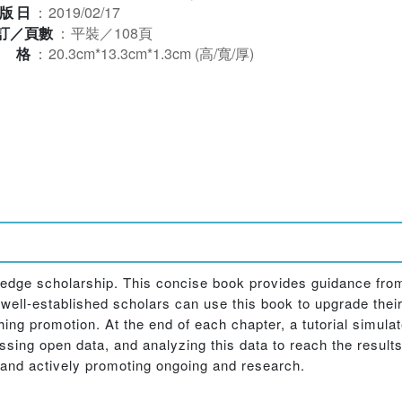
版日
：
2019/02/17
訂／頁數
：
平裝／108頁
規格
：
20.3cm*13.3cm*1.3cm (高/寬/厚)
 edge scholarship. This concise book provides guidance fro
well-established scholars can use this book to upgrade their 
ing promotion. At the end of each chapter, a tutorial simula
ssing open data, and analyzing this data to reach the result
 and actively promoting ongoing and research.