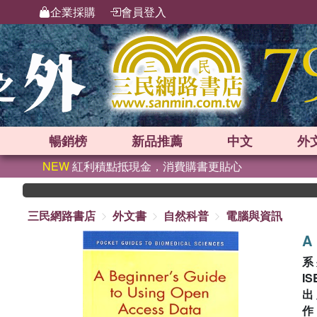
企業採購
會員登入
暢銷榜
新品
推薦
中文
外
NEW
紅利積點抵現金，消費購書更貼心
三民網路書店
外文書
自然科普
電腦與資訊
A 
系
IS
出