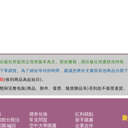
出版社所提供之現有版本為主。部份書籍，因出版社供應狀況特殊
下單調貨。為了縮短等待的時間，建議您將外文書與其他商品分開下
期
(收到商品為起始日)。
態與完整包裝(商品、附件、發票、隨貨贈品等)否則恕不接受退貨。
募
禮券兌換
紅利積點
聚
書館分類法
常見問題
新手購書
購/編目
空中大學購書
企業合作