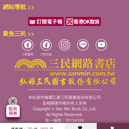
網站導航 >>
The grammar concepts for grade 3 include:
Singular and plural nouns
Adjectives and adverbs
Singular pronouns
聚焦三民 >>
Verb tenses
Subject-verb agreement
Sentence fragments
三民書局
三民出版
Subordinating conjunctions
Punctuation concepts for grade 3 include:
End punctuation
Comma usage
Apostrophes
本站著作權屬弘雅三民圖書股份有限公司
Colons in a business letter
及相關著作權所有人所有
Copyright © San Min Book Co.,Ltd.
Use of quotation marks
All Rights Reserved.
統一編號：05134324
Skill Sharpeners: Grammar and Punctuation engages your
70
292
優惠價：