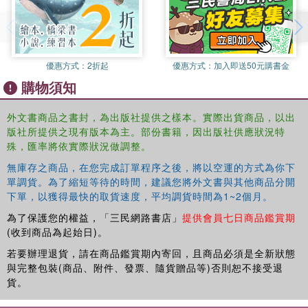
superheroes, pets, and astronauts. Each unit focuses on a
grammar concept and punctuation concept, and includes:
A reading selection – A short fiction or nonfiction text
engages children and presents the concept or skill in
優惠方式：
2折起
優惠方式：
加入即送50元購書金
context.
購物須知
Rule boxes – Grammar and punctuation rules are made
simple with a short explanation, and clear examples help
外文書商品之書封，為出版社提供之樣本。實際出貨商品，以出
to teach the skill.
版社所提供之現有版本為主。部份書籍，因出版社供應狀況特
Colorful practice activities – A variety of activities include
殊，匯率將依實際狀況做調整。
fun illustrations to motivate your child to practice the
grammar and punctuation skills.
無庫存之商品，在您完成訂單程序之後，將以空運的方式為你下
單調貨。為了縮短等待的時間，建議您將外文書與其他商品分開
Riddles and word games – Your child will use critical
下單，以獲得最快的取貨速度，平均調貨時間為1~2個月。
thinking skills while applying the targeted grammar or
punctuation skill in a fun format!
為了保護您的權益，「三民網路書店」
提供會員七日商品鑑賞期
Writing practice – The “Write It Right!” page encourages
(收到商品為起始日)。
your child to use the skills in context, which further
若要辦理退貨，請在商品鑑賞期內寄回，且商品必須是全新狀態
promotes understanding.
與完整包裝(商品、附件、發票、隨貨贈品等)否則恕不接受退
Review page – The short review activity is a great way to
貨。
check your child's understanding.