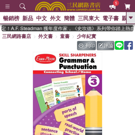
5
暢銷榜
新品
中文
外文
簡體
三民東大
電子書
親子
GO
A.F. Steadman 獲年度作家，《史坎德》系列帶你踏上熱血
三民網路書店
外文書
童書
少年紀實
、
、
熱搜：
東野圭吾
The Odyssey
、
、
父親節
如果歷史是一群喵
暑期
列印
評論
、
、
推薦
國際布克獎 臺灣漫遊錄
方
、
、
念華
台灣的李登輝時代
數學女
、
孩：黎曼猜想
偉大的迷走神經