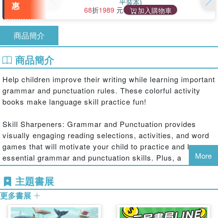
平裝本)
惠
68
折
1989
元
加入購物車
商品簡介
商品簡介
Help children improve their writing while learning important
grammar and punctuation rules. These colorful activity
books make language skill practice fun!
Skill Sharpeners: Grammar and Punctuation provides
visually engaging reading selections, activities, and word
games that will motivate your child to practice and learn
More
essential grammar and punctuation skills. Plus, a
Language Handbook provides you with a quick reference
主題書展
of the concepts covered.
更多書展
The activity book is organized into 15 theme-based units
around topics that third graders enjoy, such as