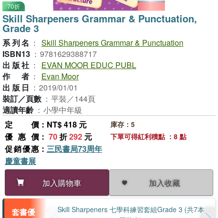
70折
Skill Sharpeners Grammar & Punctuation,
Grade 3
系列名
：
Skill Sharpeners Grammar & Punctuation
ISBN13
：
9781629388717
出版社
：
EVAN MOOR EDUC PUBL
作者
：
Evan Moor
出版日
：
2019/01/01
裝訂／頁數
：
平裝／144頁
適讀年齡
：
小學中年級
定價
：NT$ 418 元
庫存：5
優惠價
：
70
折
292
元
下單可得紅利積點 ：8 點
促銷優惠
：
三民書局73周年
慶童書展
加入收藏
加入購物車
Skill Sharpeners 七學科練習套組Grade 3 (共7本
套書優