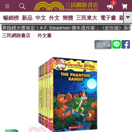
5
暢銷榜
新品
中文
外文
簡體
三民東大
電子書
親子
GO
指標大獎肯定！A.F. Steadman 獲年度作家，《史坎德》系
三民網路書店
外文書
、
熱搜：
東野圭吾
高希均教授回憶錄
、
、
、
The Odyssey
父親節
如果歷
評論
、
、
史是一群喵
暑期推薦
國際布克
、
、
獎 臺灣漫遊錄
方念華
台灣的李
、
、
登輝時代
數學女孩：黎曼猜想
偉大的迷走神經