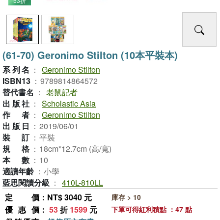
53折
(61-70) Geronimo Stilton (10本平裝本)
系列名
：
Geronimo Stilton
ISBN13
：
9789814864572
替代書名
：
老鼠記者
出版社
：
Scholastic Asia
作者
：
Geronimo Stilton
出版日
：
2019/06/01
裝訂
：
平裝
規格
：
18cm*12.7cm (高/寬)
本數
：
10
適讀年齡
：
小學
藍思閱讀分級
：
410L-810LL
定價
：NT$ 3040 元
庫存 > 10
優惠價
：
53
折
1599
元
下單可得紅利積點 ：47 點