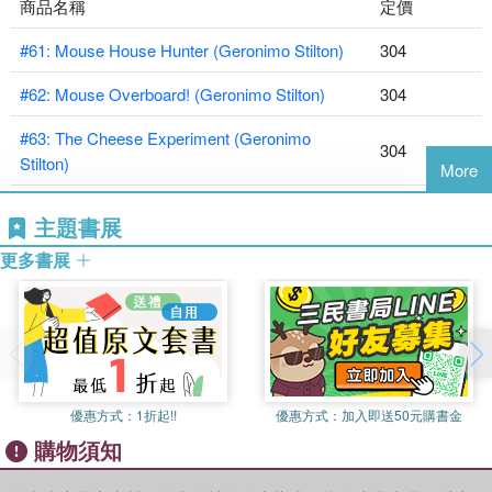
9781338087826 #66: Operation Secret Recipe (Geronimo Stilton)
商品名稱
定價
9781338159158 #67: The Chocolate Chase (Geronimo Stilton)
#61: Mouse House Hunter (Geronimo Stilton)
304
9781338215199 #68: Cyber-thief Showdown (Geronimo Stilton)
9781338215243 #69: Hug a Tree, Geronimo (Geronimo Stilton)
#62: Mouse Overboard! (Geronimo Stilton)
304
9781338268539 #70: The Phantom Bandit (Geronimo Stilton)
#63: The Cheese Experiment (Geronimo
304
Stilton)
More
#64: Magical Mission (Geronimo Stilton)
304
主題書展
#65: Bollywood Burglary (Geronimo Stilton)
304
更多書展
#66: Operation Secret Recipe (Geronimo
304
Stilton)
#67: The Chocolate Chase (Geronimo Stilton)
304
#68: Cyber-thief Showdown (Geronimo Stilton)
304
優惠方式：
1折起!!
優惠方式：
加入即送50元購書金
購物須知
#69: Hug a Tree, Geronimo (Geronimo Stilton)
304