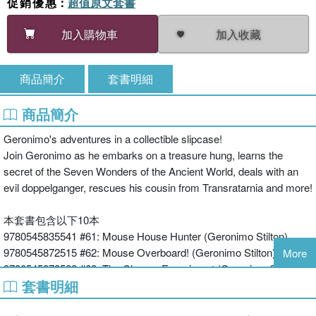
促銷優惠
：
超值原文套書
加入收藏
加入購物車
商品簡介
套書明細
商品簡介
Geronimo's adventures in a collectible slipcase!
Join Geronimo as he embarks on a treasure hung, learns the
secret of the Seven Wonders of the Ancient World, deals with an
evil doppelganger, rescues his cousin from Transratarnia and more!
本套書包含以下10本
9780545835541 #61: Mouse House Hunter (Geronimo Stilton)
9780545872515 #62: Mouse Overboard! (Geronimo Stilton)
More
9780545872522 #63: The Cheese Experiment (Geronimo Stilton)
套書明細
9781338032871 #64: Magical Mission (Geronimo Stilton)
9781338087758 #65: Bollywood Burglary (Geronimo Stilton)