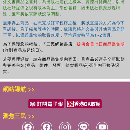
#70: The Phantom Bandit (Geronimo Stilton)
304
外文書商品之書封，為出版社提供之樣本。實際出貨商品，以出
版社所提供之現有版本為主。部份書籍，因出版社供應狀況特
殊，匯率將依實際狀況做調整。
無庫存之商品，在您完成訂單程序之後，將以空運的方式為你下
單調貨。為了縮短等待的時間，建議您將外文書與其他商品分開
下單，以獲得最快的取貨速度，平均調貨時間為1~2個月。
為了保護您的權益，「三民網路書店」
提供會員七日商品鑑賞期
(收到商品為起始日)。
若要辦理退貨，請在商品鑑賞期內寄回，且商品必須是全新狀態
與完整包裝(商品、附件、發票、隨貨贈品等)否則恕不接受退
貨。
網站導航 >>
聚焦三民 >>