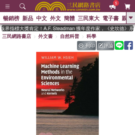
5
暢銷榜
新品
中文
外文
簡體
三民東大
電子書
親子
GO
界指標大獎肯定！A.F. Steadman 獲年度作家，《史坎德》
三民網路書店
外文書
自然科普
科學
、
熱搜：
東野圭吾
高希均教授回憶錄
、
、
、
The Odyssey
父親節
如果歷
列印
評論
、
、
史是一群喵
暑期推薦
國際布克
、
、
獎 臺灣漫遊錄
方念華
台灣的李
、
、
登輝時代
數學女孩：黎曼猜想
偉大的迷走神經