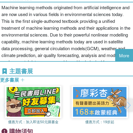
Machine learning methods originated from artificial intelligence and
are now used in various fields in environmental sciences today.
This is the first single-authored textbook providing a unified
treatment of machine learning methods and their applications in the
environmental sciences. Due to their powerful nonlinear modelling
capability, machine learning methods today are used in satellite
data processing, general circulation models(GCM), weather and
climate prediction, air quality forecasting, analysis and modelling of
More
environmental data, oceanographic and hydrological forecasting,
ecological modelling, and monitoring of snow, ice and forests. The
主題書展
book includes end-of-chapter review questions and an appendix
更多書展
listing websites for downloading computer code and data sources.
A resources website contains datasets for exercises, and
password-protected solutions are available. The book is suitable for
first-year graduate students and advanced undergraduates. It is
also valuable for researchers and practitioners in environmental
sciences interested in applying these new methods to their own
優惠方式：
加入即送50元購書金
優惠方式：
19折起
work.
購物須知