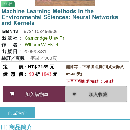
90折
Machine Learning Methods in the
Environmental Sciences: Neural Networks
and Kernels
ISBN13
：
9781108456906
出版社
：
Cambridge Univ Pr
作者
：
William W. Hsieh
出版日
：
2009/08/31
裝訂／頁數
：
平裝／363頁
定價
：NT$ 2159 元
無庫存，下單後進貨(到貨天數約
優惠價
：
90
折
1943
元
45-60天)
下單可得紅利積點 ：58 點
加入收藏
加入購物車
商品簡介
商品簡介