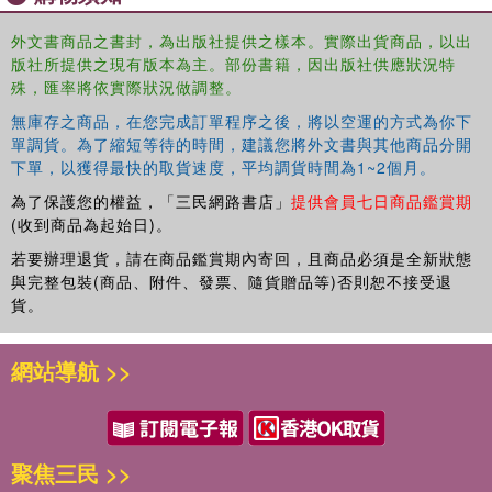
外文書商品之書封，為出版社提供之樣本。實際出貨商品，以出
版社所提供之現有版本為主。部份書籍，因出版社供應狀況特
殊，匯率將依實際狀況做調整。
無庫存之商品，在您完成訂單程序之後，將以空運的方式為你下
單調貨。為了縮短等待的時間，建議您將外文書與其他商品分開
下單，以獲得最快的取貨速度，平均調貨時間為1~2個月。
為了保護您的權益，「三民網路書店」
提供會員七日商品鑑賞期
(收到商品為起始日)。
若要辦理退貨，請在商品鑑賞期內寄回，且商品必須是全新狀態
與完整包裝(商品、附件、發票、隨貨贈品等)否則恕不接受退
貨。
網站導航 >>
聚焦三民 >>