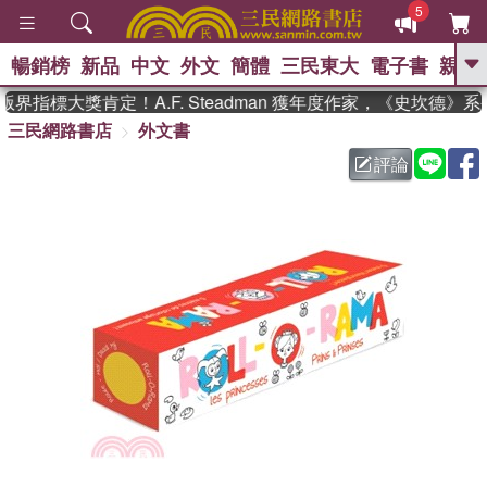
5
暢銷榜
新品
中文
外文
簡體
三民東大
電子書
親子
GO
界指標大獎肯定！A.F. Steadman 獲年度作家，《史坎德》
三民網路書店
外文書
、
熱搜：
東野圭吾
高希均教授回憶錄
、
、
、
The Odyssey
父親節
如果歷
評論
、
、
史是一群喵
暑期推薦
國際布克
、
、
獎 臺灣漫遊錄
方念華
台灣的李
、
、
登輝時代
數學女孩：黎曼猜想
偉大的迷走神經