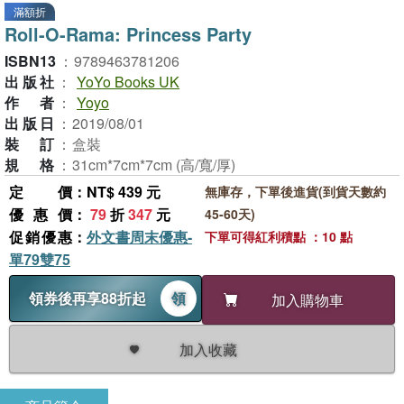
滿額折
Roll-O-Rama: Princess Party
ISBN13
：
9789463781206
出版社
：
YoYo Books UK
作者
：
Yoyo
出版日
：
2019/08/01
裝訂
：
盒裝
規格
：
31cm*7cm*7cm (高/寬/厚)
定價
：NT$ 439 元
無庫存，下單後進貨(到貨天數約
優惠價
：
79
折
347
元
45-60天)
促銷優惠
：
外文書周末優惠-
下單可得紅利積點 ：10 點
單79雙75
領券後再享88折起
領
加入購物車
加入收藏