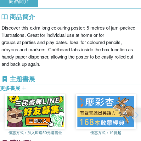
商品簡介
商品簡介
Discover this extra long colouring poster: 5 metres of jam-packed
illustrations. Great for individual use at home or for
groups at parties and play dates. Ideal for coloured pencils,
crayons and markers. Cardboard tabs inside the box function as
handy paper dispenser, allowing the poster to be easily rolled out
and back up again.
主題書展
更多書展
優惠方式：
加入即送50元購書金
優惠方式：
19折起