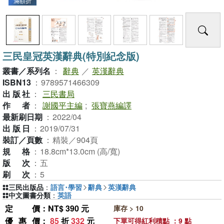
滿額折
三民皇冠英漢辭典(特別紀念版)
叢書／系列名
：
辭典
／
英漢辭典
ISBN13
：
9789571466309
出版社
：
三民書局
作者
：
謝國平主編
;
張寶燕編譯
最新刷日期
：
2022/04
出版日
：
2019/07/31
裝訂／頁數
：
精裝／904頁
規格
：
18.8cm*13.0cm (高/寬)
版次
：
五
刷次
：
5
三民出版品
：
語言･學習
辭典
英漢辭典
中文圖書分類
：
英語
定價
：NT$ 390 元
庫存 > 10
優惠價
：
85
折
332
元
下單可得紅利積點 ：9 點