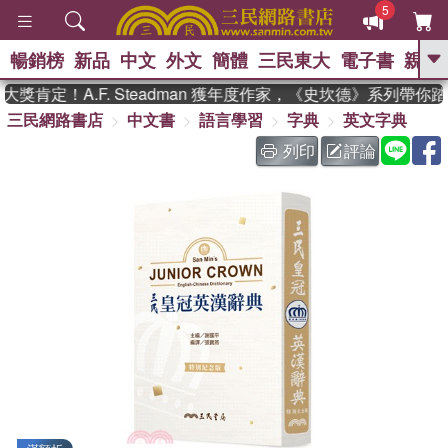
5
暢銷榜
新品
中文
外文
簡體
三民東大
電子書
親子
GO
肯定！A.F. Steadman 獲年度作家，《史坎德》系列帶你踏
三民網路書店
中文書
語言學習
字典
英文字典
、
熱搜：
東野圭吾
高希均教授回憶錄
、
、
、
The Odyssey
父親節
如果歷
列印
評論
、
、
史是一群喵
暑期推薦
國際布克
、
、
獎 臺灣漫遊錄
方念華
台灣的李
、
、
登輝時代
數學女孩：黎曼猜想
偉大的迷走神經