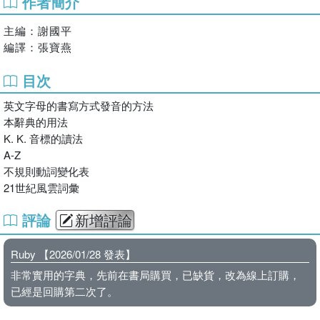
作者簡介
字義簡明扼要，文法說明淺顯易懂
手繪插圖趣味可愛，提升閱讀興趣
主編：謝國平
闢有參考和印象專欄，擴充字彙知識
編譯：張寶燕
列舉豐富的例句和會話，讓學習更徹底
補充片語、同義字、反義字以及相關語
目次
附有21世紀風雲詞彙，讓學習英語與時俱進
採用套色設計，版面易讀，重點標示一目了然
英文字母的書寫方式發音的方法
本辭典的用法
K. K. 音標的讀法
A-Z
不規則動詞變化表
21世紀風雲詞彙
評論
新增評論
Ruby 【2026/01/28 發表】
非常實用的字典，先前在書局購買，已缺貨，改為線上訂購，
已經是回購第二次了。