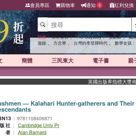
會員專區
購物車
通知
紅利兌換
5
、
、
、
熱搜：
東野圭吾
The Odyssey
父親節
如
、
、
、
遊錄
方念華
台灣的李登輝時代
數學女孩：
文
簡體
三民東大
電子書
親
英國出版界指標大獎肯定！A.
shmen ― Kalahari Hunter-gatherers and Their
escendants
BN13
：
9781108406871
版社
：
Cambridge Univ Pr
作者
：
Alan Barnard