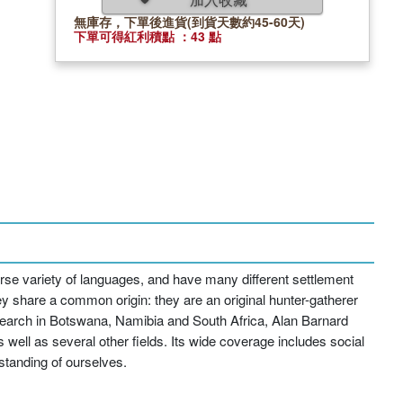
無庫存，下單後進貨(到貨天數約45-60天)
下單可得紅利積點 ：43 點
rse variety of languages, and have many different settlement
ey share a common origin: they are an original hunter-gatherer
research in Botswana, Namibia and South Africa, Alan Barnard
 well as several other fields. Its wide coverage includes social
standing of ourselves.