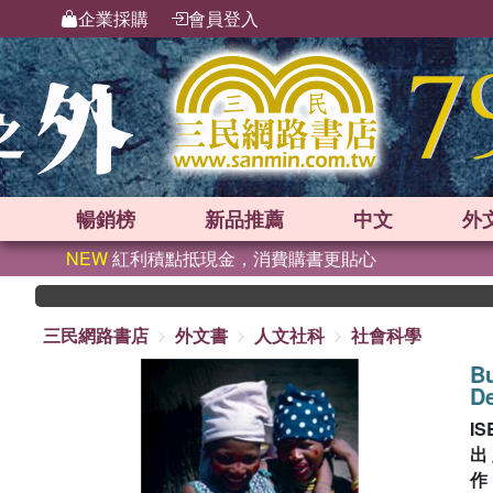
企業採購
會員登入
暢銷榜
新品
推薦
中文
外
NEW
紅利積點抵現金，消費購書更貼心
三民網路書店
外文書
人文社科
社會科學
Bu
D
IS
出