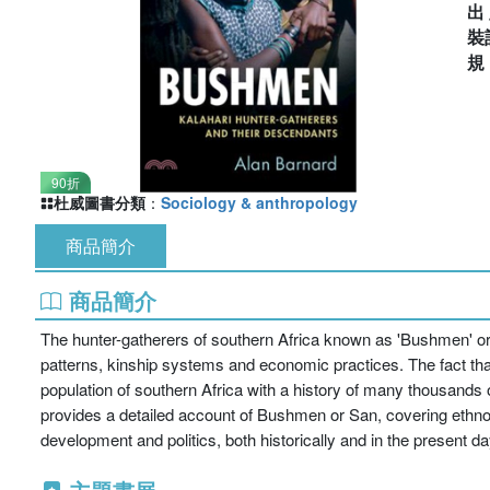
出
裝
90折
杜威圖書分類
：
Sociology & anthropology
商品簡介
商品簡介
The hunter-gatherers of southern Africa known as 'Bushmen' or 
patterns, kinship systems and economic practices. The fact that
population of southern Africa with a history of many thousands
provides a detailed account of Bushmen or San, covering ethnogra
development and politics, both historically and in the present d