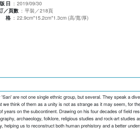
版日
：
2019/09/30
訂／頁數
：
平裝／218頁
規格
：
22.9cm*15.2cm*1.3cm (高/寬/厚)
'San' are not one single ethnic group, but several. They speak a dive
 we think of them as a unity is not as strange as it may seem, for th
 of years on the subcontinent. Drawing on his four decades of field 
phy, archaeology, folklore, religious studies and rock-art studies as
ay, helping us to reconstruct both human prehistory and a better under