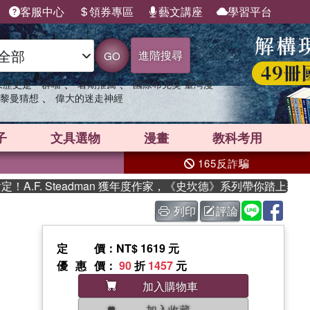
客服中心
領券專區
藝文講座
學習平台
進階搜尋
GO
、
、
果歷史是一群喵
暑期推薦
國際布克獎 臺灣漫
、
黎曼猜想
偉大的迷走神經
子
文具選物
漫畫
教科考用
165反詐騙
F. Steadman 獲年度作家，《史坎德》系列帶你踏上熱血奇
列印
評論
定價
：NT$ 1619 元
優惠價
：
90
折
1457
元
加入購物車
加入收藏