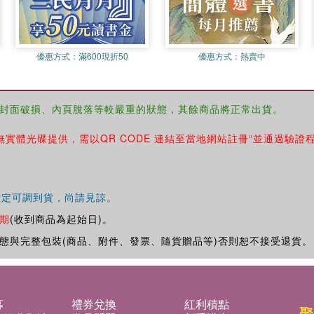
優惠方式：
滿600現折50
優惠方式：
熱賣中
封面破損、內頁脫落等較嚴重的狀態，其餘商品將正常出貨。
無實體光碟提供，需以QR CODE 連結至當地網站註冊“並通過驗證
確定可調到貨，尚請見諒。
期
(收到商品為起始日)。
態與完整包裝(商品、附件、發票、隨貨贈品等)否則恕不接受退貨。
募
禮券兌換
紅利積點
聚