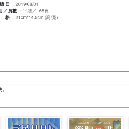
版日
：
2019/08/01
訂／頁數
：
平裝／168頁
規格
：
21cm*14.5cm (高/寬)
史。