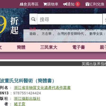
會員專區
購物車
通知
紅利兌換
5
、
、
、
熱搜：
東野圭吾
The Odyssey
父親節
如
、
、
、
遊錄
方念華
台灣的李登輝時代
數學女孩：
文
簡體
三民東大
電子書
親
英國出版界指標大獎肯
波董氏兒科醫術（簡體書）
列名
：
浙江省非物質文化遺產代表作叢書
BN13
：
9787551424424
版社
：
浙江攝影出版社
作者
：
褚子育