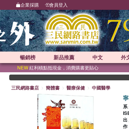
企業採購
會員登入
暢銷榜
新品
推薦
中文
外
NEW
紅利積點抵現金，消費購書更貼心
三民網路書店
簡體書
醫療保健
中國醫學
寧
系
IS
出