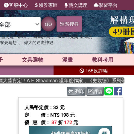
客服中心
領券專區
藝文講座
學習平台
進階搜尋
GO
、
、
果歷史是一群喵
暑期推薦
國際布克獎 臺灣漫
、
黎曼猜想
偉大的迷走神經
子
文具選物
漫畫
教科考用
165反詐騙
定！A.F. Steadman 獲年度作家，《史坎德》系列帶你踏
列印
評論
人民幣定價：33 元
定價
：NT$ 198 元
優惠價
：
87
折
172
元
領券後再享88折起
領