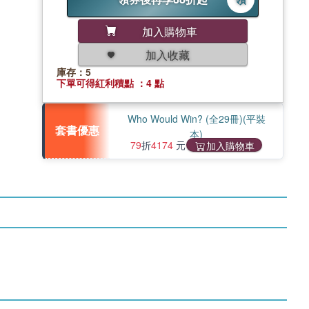
加入購物車
加入收藏
庫存：5
下單可得紅利積點 ：4 點
Who Would Win? (全29冊)(平裝
套書優惠
本)
79
折
4174
元
加入購物車