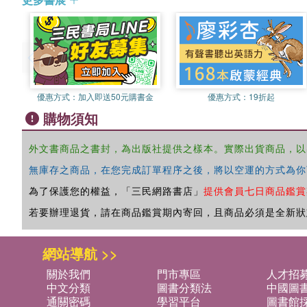
優惠方式：
加入即送50元購書金
優惠方式：
19折起
購物須知
外文書商品之書封，為出版社提供之樣本。實際出貨商品，以
無庫存之商品，在您完成訂單程序之後，將以空運的方式為你
為了保護您的權益，「三民網路書店」
提供會員七日商品鑑賞
若要辦理退貨，請在商品鑑賞期內寄回，且商品必須是全新狀
網站導航 >>
關於我們
門市專區
人才招
中文分類
圖書分類法
中國圖
通關密碼
學習平台
圖書館採