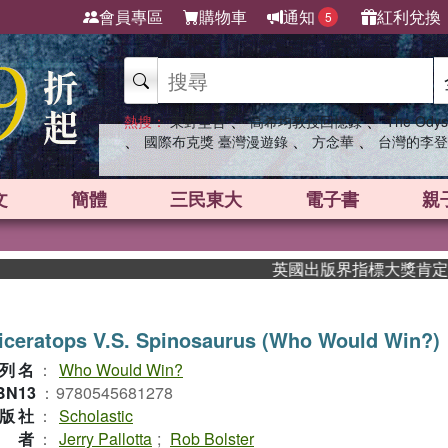
會員專區
購物車
通知
紅利兌換
5
、
、
熱搜：
東野圭吾
高希均教授回憶錄
The Odys
、
、
、
國際布克獎 臺灣漫遊錄
方念華
台灣的李登
文
簡體
三民東大
電子書
親
英國出版界指標大獎肯定！A.F
iceratops V.S. Spinosaurus (Who Would Win?)
列名
：
Who Would Win?
BN13
：
9780545681278
版社
：
Scholastic
作者
：
Jerry Pallotta
;
Rob Bolster