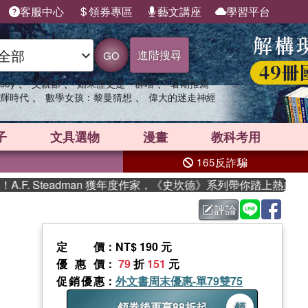
客服中心
領券專區
藝文講座
學習平台
進階搜尋
GO
、
、
、
sey
父親節
如果歷史是一群喵
暑期推薦
、
、
輝時代
數學女孩：黎曼猜想
偉大的迷走神經
子
文具選物
漫畫
教科考用
165反詐騙
. Steadman 獲年度作家，《史坎德》系列帶你踏上熱血奇幻旅
評論
定價
：NT$ 190 元
優惠價
：
79
折
151
元
促銷優惠
：
外文書周末優惠-單79雙75
領券後再享88折起
領