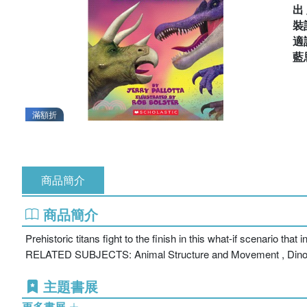
出
裝
適
藍
滿額折
商品簡介
商品簡介
Prehistoric titans fight to the finish in this what-if scenario tha
RELATED SUBJECTS: Animal Structure and Movement , Dinosa
主題書展
更多書展