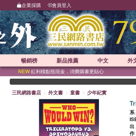
企業採購
會員登入
暢銷榜
新品
推薦
中文
外
NEW
紅利積點抵現金，消費購書更貼心
三民網路書店
外文書
童書
少年紀實
Tr
系
IS
出