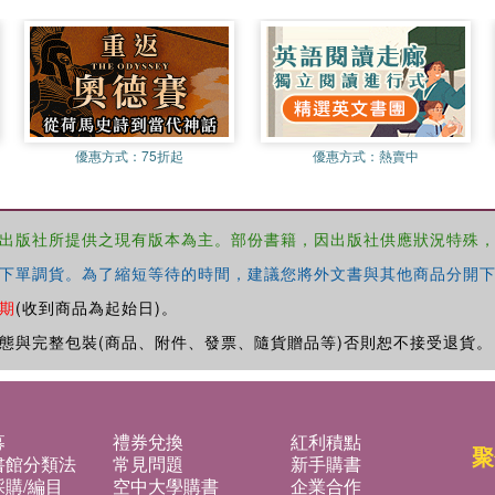
優惠方式：
75折起
優惠方式：
熱賣中
出版社所提供之現有版本為主。部份書籍，因出版社供應狀況特殊
下單調貨。為了縮短等待的時間，建議您將外文書與其他商品分開下
期
(收到商品為起始日)。
態與完整包裝(商品、附件、發票、隨貨贈品等)否則恕不接受退貨。
募
禮券兌換
紅利積點
聚
書館分類法
常見問題
新手購書
購/編目
空中大學購書
企業合作