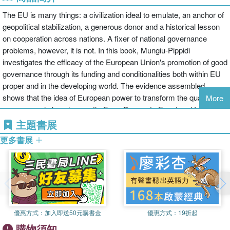
The EU is many things: a civilization ideal to emulate, an anchor of
geopolitical stabilization, a generous donor and a historical lesson
on cooperation across nations. A fixer of national governance
problems, however, it is not. In this book, Mungiu-Pippidi
investigates the efficacy of the European Union's promotion of good
governance through its funding and conditionalities both within EU
proper and in the developing world. The evidence assembled
shows that the idea of European power to transform the quality of
More
governance is largely a myth. From Greece to Egypt and from
Kosovo to Turkey, EU interventions in favour of good governance
主題書展
and anti-corruption policy have failed so far to trigger the domestic
更多書展
political dynamic needed to ensure sustainable change. Mungiu-
Pippidi explores how we can better bridge the gap between the
Europe of treaties and the reality of governance in Europe and
beyond. This book will interest students and scholars of
comparative politics, European politics, and development studies,
particularly those examining governance and corruption.
優惠方式：
加入即送50元購書金
優惠方式：
19折起
購物須知