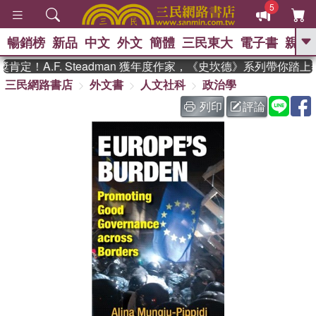
5
暢銷榜
新品
中文
外文
簡體
三民東大
電子書
親子
GO
定！A.F. Steadman 獲年度作家，《史坎德》系列帶你踏上
三民網路書店
外文書
人文社科
政治學
、
、
熱搜：
東野圭吾
The Odyssey
、
、
父親節
如果歷史是一群喵
暑期
列印
評論
、
、
推薦
國際布克獎 臺灣漫遊錄
方
、
、
念華
台灣的李登輝時代
數學女
、
孩：黎曼猜想
偉大的迷走神經