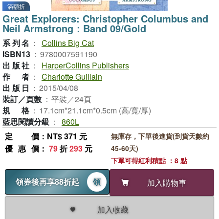
滿額折
Great Explorers: Christopher Columbus and
Neil Armstrong：Band 09/Gold
系列名
：
Collins Big Cat
ISBN13
：
9780007591190
出版社
：
HarperCollins Publishers
作者
：
Charlotte Guillain
出版日
：
2015/04/08
裝訂／頁數
：
平裝／24頁
規格
：
17.1cm*21.1cm*0.5cm (高/寬/厚)
藍思閱讀分級
：
860L
定價
：NT$ 371 元
無庫存，下單後進貨(到貨天數約
優惠價
：
79
折
293
元
45-60天)
下單可得紅利積點 ：8 點
領券後再享88折起
領
加入購物車
加入收藏