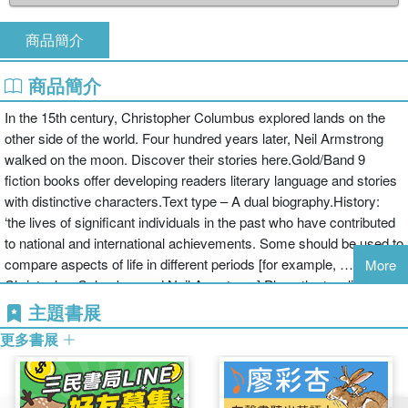
商品簡介
商品簡介
In the 15th century, Christopher Columbus explored lands on the
other side of the world. Four hundred years later, Neil Armstrong
walked on the moon. Discover their stories here.Gold/Band 9
fiction books offer developing readers literary language and stories
with distinctive characters.Text type – A dual biography.History:
‘the lives of significant individuals in the past who have contributed
to national and international achievements. Some should be used to
compare aspects of life in different periods [for example, …
More
Christopher Columbus and Neil Armstrong].Place the two lives in
context with a visual timeline on pages 22–23.
主題書展
更多書展