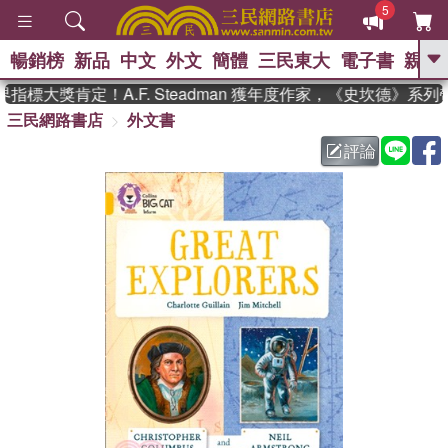
5
暢銷榜
新品
中文
外文
簡體
三民東大
電子書
親子
GO
標大獎肯定！A.F. Steadman 獲年度作家，《史坎德》系列
三民網路書店
外文書
、
、
熱搜：
東野圭吾
The Odyssey
、
、
、
父親節
花開錦繡
暑期推薦
評論
、
、
方念華
台灣的李登輝時代
數學
、
女孩：黎曼猜想
偉大的迷走神經
、
、
如果歷史是一群喵
臺灣漫遊錄