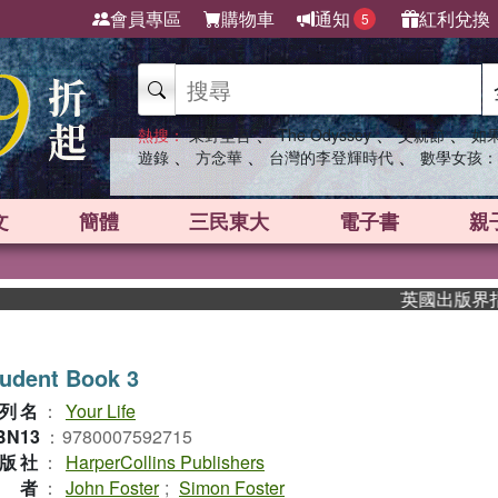
會員專區
購物車
通知
紅利兌換
5
、
、
、
熱搜：
東野圭吾
The Odyssey
父親節
如
、
、
、
遊錄
方念華
台灣的李登輝時代
數學女孩：
文
簡體
三民東大
電子書
親
英國出版界指標大獎
udent Book 3
列名
：
Your Life
BN13
：
9780007592715
版社
：
HarperCollins Publishers
作者
：
John Foster
;
Simon Foster