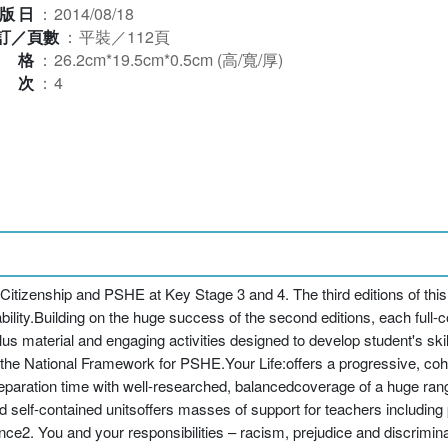
版日
：
2014/08/18
訂／頁數
：
平裝／112頁
規格
：
26.2cm*19.5cm*0.5cm (高/寬/厚)
版次
：
4
 Citizenship and PSHE at Key Stage 3 and 4. The third editions of this
lity.Building on the huge success of the second editions, each full-
us material and engaging activities designed to develop student's sk
 the National Framework for PSHE.Your Life:offers a progressive, co
ration time with well-researched, balancedcoverage of a huge range 
and self-contained unitsoffers masses of support for teachers including
2. You and your responsibilities – racism, prejudice and discrimina