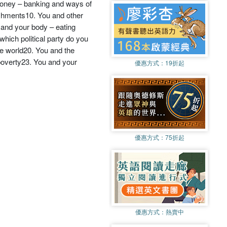
money – banking and ways of
ishments10. You and other
 and your body – eating
hich political party do you
e world20. You and the
poverty23. You and your
優惠方式：
19折起
優惠方式：
75折起
優惠方式：
熱賣中