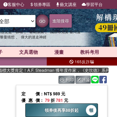
客服中心
領券專區
藝文講座
學習平台
進階搜尋
GO
、
、
果歷史是一群喵
暑期推薦
國際布克獎 臺灣漫
、
黎曼猜想
偉大的迷走神經
子
文具選物
漫畫
教科考用
165反詐騙
肯定！A.F. Steadman 獲年度作家，《史坎德》系列帶你踏
列印
評論
定價
：NT$ 989 元
優惠價
：
79
折
781
元
領券後再享88折起
領