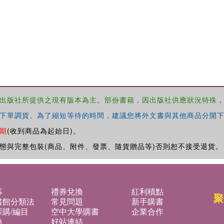
出版社所提供之現有版本為主。部份書籍，因出版社供應狀況特殊
下單調貨。為了縮短等待的時間，建議您將外文書與其他商品分開下
期
(收到商品為起始日)。
態與完整包裝(商品、附件、發票、隨貨贈品等)否則恕不接受退貨。
募
禮券兌換
紅利積點
聚
書館分類法
常見問題
新手購書
購/編目
空中大學購書
企業合作
換
好站連結