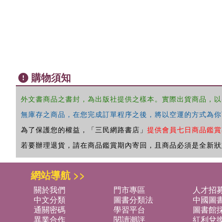
購物須知
外文書商品之書封，為出版社提供之樣本。實際出貨商品，以
無庫存之商品，在您完成訂單程序之後，將以空運的方式為你
為了保護您的權益，「三民網路書店」
提供會員七日商品鑑賞
若要辦理退貨，請在商品鑑賞期內寄回，且商品必須是全新狀
網站導航 >>
關於我們
門市專區
人才招
中文分類
圖書分類法
中國圖
通關密碼
學習平台
圖書館採
異業合作
閱讀潮評
紅利兌