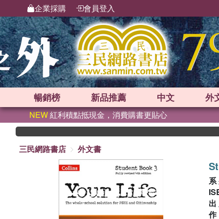
企業採購
會員登入
暢銷榜
新品
推薦
中文
外
NEW
紅利積點抵現金，消費購書更貼心
三民網路書店
外文書
St
系
IS
出