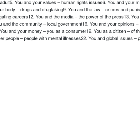
adult5. You and your values – human rights issues6. You and your 
your body – drugs and drugtaking9. You and the law – crimes and pun
igating careers12. You and the media – the power of the press13. You
u and the community – local government16. You and your opinions – w
You and your money – you as a consumer19. You as a citizen – of th
 people – people with mental illnesses22. You and global issues – 