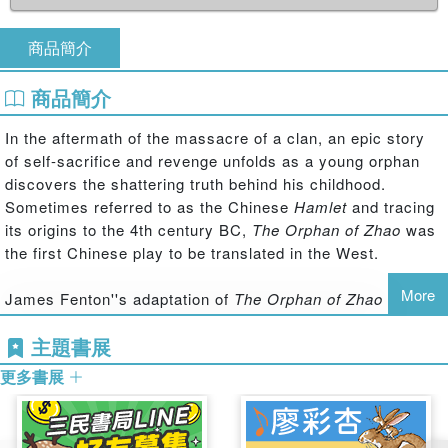
商品簡介
商品簡介
In the aftermath of the massacre of a clan, an epic story
of self-sacrifice and revenge unfolds as a young orphan
discovers the shattering truth behind his childhood.
Sometimes referred to as the Chinese
Hamlet
and tracing
its origins to the 4th century BC,
The Orphan of Zhao
was
the first Chinese play to be translated in the West.
More
James Fenton''s adaptation of
The Orphan of Zhao
premiered with the RSC at the Swan Theatre, Stratford-
主題書展
upon-Avon in November 2012.
更多書展