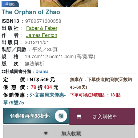
滿額折
The Orphan of Zhao
ISBN13
：
9780571300358
出版社
：
Faber & Faber
作者
：
James Fenton
出版日
：
2012/11/01
裝訂／頁數
：
平裝／80頁
規格
：
19.7cm*12.5cm*1.4cm (高/寬/厚)
版次
：
無法解析
杜威圖書分類
：
Drama
定價
：NT$ 549 元
無庫存，下單後進貨(到貨天數約
優惠價
：
79
折
434
元
45-60天)
促銷優惠
：
外文書周末優惠-
下單可得紅利積點 ：13 點
單79雙75
領券後再享88折起
領
加入購物車
加入收藏