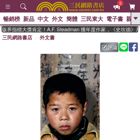
5
暢銷榜
新品
中文
外文
簡體
三民東大
電子書
親子
GO
界指標大獎肯定！A.F. Steadman 獲年度作家，《史坎德
三民網路書店
外文書
、
熱搜：
東野圭吾
高希均教授回憶錄
、
、
、
The Odyssey
父親節
如果歷
評論
、
、
史是一群喵
暑期推薦
國際布克
、
、
獎 臺灣漫遊錄
方念華
台灣的李
、
、
登輝時代
數學女孩：黎曼猜想
偉大的迷走神經