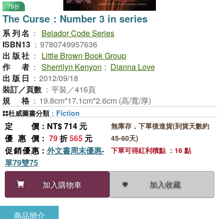
79折
The Curse：Number 3 in series
系列名
：
Belador Code Series
ISBN13
：
9780749957636
出版社
：
Little Brown Book Group
作者
：
Sherrilyn Kenyon
;
Dianna Love
出版日
：
2012/09/18
裝訂／頁數
：
平裝／416頁
規格
：
19.8cm*17.1cm*2.6cm (高/寬/厚)
杜威圖書分類
：
Fiction
定價
：NT$ 714 元
無庫存，下單後進貨(到貨天數約
優惠價
：
79
折
565
元
45-60天)
促銷優惠
：
外文書周末優惠-
下單可得紅利積點 ：16 點
單79雙75
加入收藏
加入購物車
商品簡介