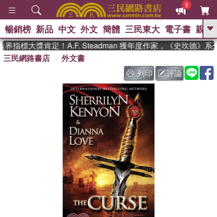
5
暢銷榜
新品
中文
外文
簡體
三民東大
電子書
親子
GO
界指標大獎肯定！A.F. Steadman 獲年度作家，《史坎德》
三民網路書店
外文書
、
、
熱搜：
東野圭吾
The Odyssey
、
、
父親節
如果歷史是一群喵
暑期
列印
評論
、
、
推薦
國際布克獎 臺灣漫遊錄
方
、
、
念華
台灣的李登輝時代
數學女
、
孩：黎曼猜想
偉大的迷走神經