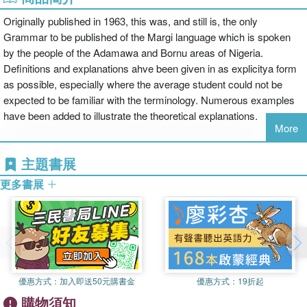
Originally published in 1963, this was, and still is, the only
Grammar to be published of the Margi language which is spoken
by the people of the Adamawa and Bornu areas of Nigeria.
Definitions and explanations ahve been given in as explicitya form
as possible, especially where the average student could not be
expected to be familiar with the terminology. Numerous examples
have been added to illustrate the theoretical explanations.
More
主題書展
更多書展
優惠方式：
加入即送50元購書金
優惠方式：
19折起
購物須知