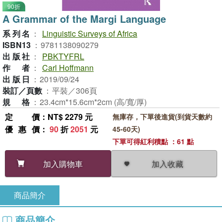
90折
A Grammar of the Margi Language
系列名
：
Linguistic Surveys of Africa
ISBN13
：
9781138090279
出版社
：
PBKTYFRL
作者
：
Carl Hoffmann
出版日
：
2019/09/24
裝訂／頁數
：
平裝／306頁
規格
：
23.4cm*15.6cm*2cm (高/寬/厚)
定價
：NT$ 2279 元
無庫存，下單後進貨(到貨天數約
優惠價
：
90
折
2051
元
45-60天)
下單可得紅利積點 ：61 點
加入收藏
加入購物車
商品簡介
商品簡介