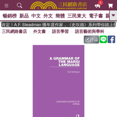
5
暢銷榜
新品
中文
外文
簡體
三民東大
電子書
親子
GO
！A.F. Steadman 獲年度作家，《史坎德》系列帶你踏上
三民網路書店
外文書
語言學習
語言藝術與學科
、
熱搜：
東野圭吾
高希均教授回憶錄
、
、
、
The Odyssey
父親節
如果歷
評論
、
、
史是一群喵
暑期推薦
國際布克
、
、
獎 臺灣漫遊錄
方念華
台灣的李
、
、
登輝時代
數學女孩：黎曼猜想
偉大的迷走神經