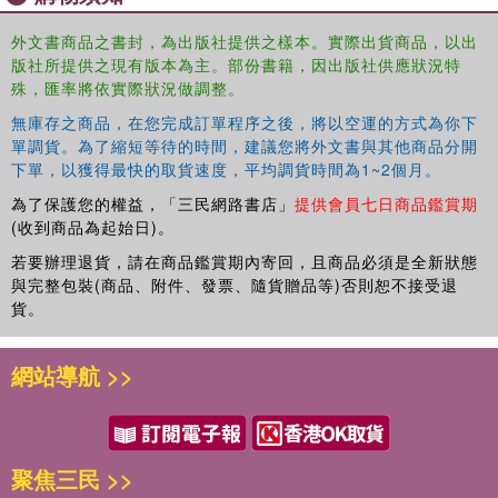
外文書商品之書封，為出版社提供之樣本。實際出貨商品，以出
版社所提供之現有版本為主。部份書籍，因出版社供應狀況特
殊，匯率將依實際狀況做調整。
無庫存之商品，在您完成訂單程序之後，將以空運的方式為你下
單調貨。為了縮短等待的時間，建議您將外文書與其他商品分開
下單，以獲得最快的取貨速度，平均調貨時間為1~2個月。
為了保護您的權益，「三民網路書店」
提供會員七日商品鑑賞期
(收到商品為起始日)。
若要辦理退貨，請在商品鑑賞期內寄回，且商品必須是全新狀態
與完整包裝(商品、附件、發票、隨貨贈品等)否則恕不接受退
貨。
網站導航 >>
聚焦三民 >>