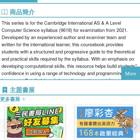
商品簡介
This series is for the Cambridge International AS & A Level
Computer Science syllabus (9618) for examination from 2021.
Developed by an experienced author and examiner team and
written for the international learner, this coursebook provides
students with a structured and progressive guide to the theoretical
and practical skills required by the syllabus. With an emphasis on
developing computational skills, this resource helps build students''
confidence in using a range of technology and programming
More
languages. Detailed descriptions of concepts are reinforced with
exercises, discussion points, and reflection questions with exam-
主題書展
style and past paper questions. Answers are found within the
更多書展
teacher''s resource.