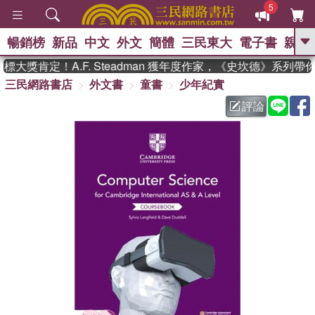
5
暢銷榜
新品
中文
外文
簡體
三民東大
電子書
親子
GO
大獎肯定！A.F. Steadman 獲年度作家，《史坎德》系列帶
三民網路書店
外文書
童書
少年紀實
、
熱搜：
東野圭吾
高希均教授回憶錄
、
、
、
The Odyssey
父親節
如果歷
評論
、
、
史是一群喵
暑期推薦
國際布克
、
、
獎 臺灣漫遊錄
方念華
台灣的李
、
、
登輝時代
數學女孩：黎曼猜想
偉大的迷走神經