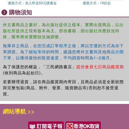
優惠方式：
加入即送50元購書金
優惠方式：
19折起
購物須知
外文書商品之書封，為出版社提供之樣本。實際出貨商品，以出
版社所提供之現有版本為主。部份書籍，因出版社供應狀況特
殊，匯率將依實際狀況做調整。
無庫存之商品，在您完成訂單程序之後，將以空運的方式為你下
單調貨。為了縮短等待的時間，建議您將外文書與其他商品分開
下單，以獲得最快的取貨速度，平均調貨時間為1~2個月。
為了保護您的權益，「三民網路書店」
提供會員七日商品鑑賞期
(收到商品為起始日)。
若要辦理退貨，請在商品鑑賞期內寄回，且商品必須是全新狀態
與完整包裝(商品、附件、發票、隨貨贈品等)否則恕不接受退
貨。
網站導航 >>