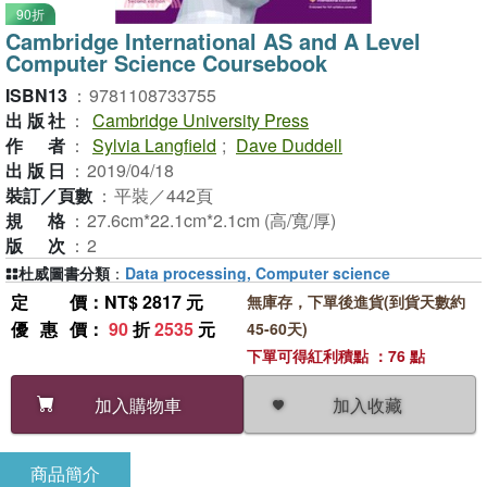
90折
Cambridge International AS and A Level
Computer Science Coursebook
ISBN13
：
9781108733755
出版社
：
Cambridge University Press
作者
：
Sylvia Langfield
;
Dave Duddell
出版日
：
2019/04/18
裝訂／頁數
：
平裝／442頁
規格
：
27.6cm*22.1cm*2.1cm (高/寬/厚)
版次
：
2
杜威圖書分類
：
Data processing, Computer science
定價
：NT$ 2817 元
無庫存，下單後進貨(到貨天數約
優惠價
：
90
折
2535
元
45-60天)
下單可得紅利積點 ：76 點
加入收藏
加入購物車
商品簡介