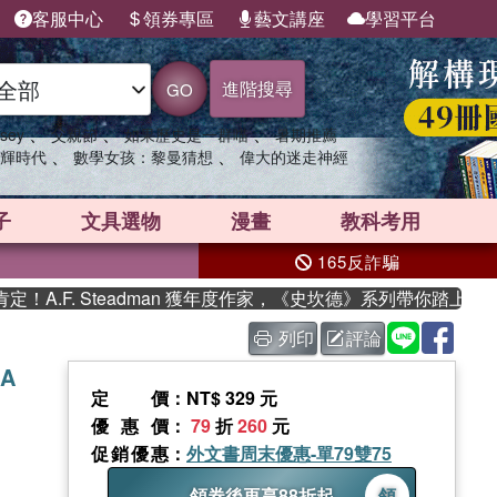
客服中心
領券專區
藝文講座
學習平台
進階搜尋
GO
、
、
、
sey
父親節
如果歷史是一群喵
暑期推薦
、
、
輝時代
數學女孩：黎曼猜想
偉大的迷走神經
子
文具選物
漫畫
教科考用
165反詐騙
.F. Steadman 獲年度作家，《史坎德》系列帶你踏上熱血奇
列印
評論
QA
定價
：NT$ 329 元
優惠價
：
79
折
260
元
促銷優惠
：
外文書周末優惠-單79雙75
領券後再享88折起
領