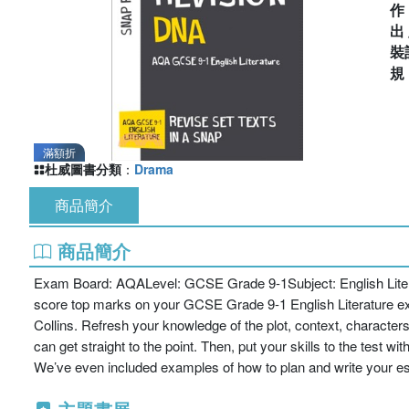
出
裝
滿額折
杜威圖書分類
：
Drama
商品簡介
商品簡介
Exam Board: AQALevel: GCSE Grade 9-1Subject: English Literat
score top marks on your GCSE Grade 9-1 English Literature ex
Collins. Refresh your knowledge of the plot, context, characte
can get straight to the point. Then, put your skills to the test
We’ve even included examples of how to plan and write your ess