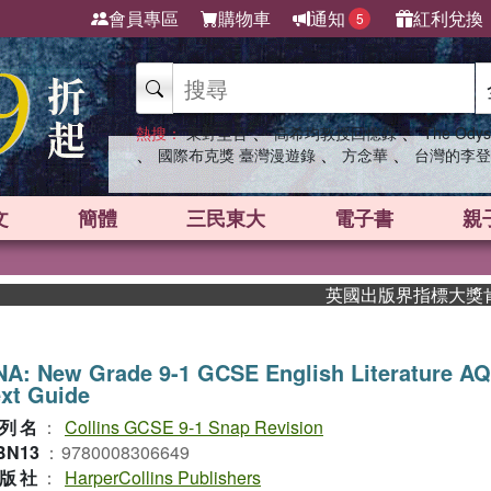
會員專區
購物車
通知
紅利兌換
5
、
、
熱搜：
東野圭吾
高希均教授回憶錄
The Odys
、
、
、
國際布克獎 臺灣漫遊錄
方念華
台灣的李登
文
簡體
三民東大
電子書
親
英國出版界指標大獎肯定！A
A: New Grade 9-1 GCSE English Literature A
xt Guide
列名
：
Collins GCSE 9-1 Snap Revision
BN13
：
9780008306649
版社
：
HarperCollins Publishers