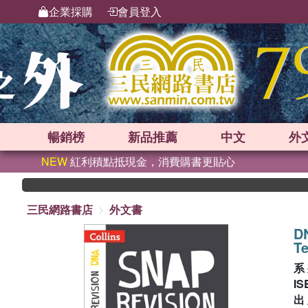
企業採購
會員登入
暢銷榜
新品
推薦
中文
外
NEW
紅利積點抵現金，消費購書更貼心
三民網路書店
外文書
DN
Te
系
IS
出