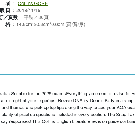
作者
：
Collins GCSE
版日
：
2018/11/15
訂／頁數
：
平裝／80頁
規格
：
14.8cm*20.8cm*0.6cm (高/寬/厚)
ureSuitable for the 2026 examsEverything you need to revise for yo
am is right at your fingertips! Revise DNA by Dennis Kelly in a sn
rs and themes and pick up top tips along the way to ace your AQA exa
 with plenty of practice questions included in every section. The Snap 
ay responses! This Collins English Literature revision guide contains