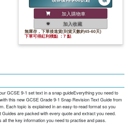
加入購物車
加入收藏
無庫存，下單後進貨(到貨天數約45-60天)
下單可得紅利積點 ：7 點
ur GCSE 9-1 set text in a snap guideEverything you need to
ap with this new GCSE Grade 9-1 Snap Revision Text Guide from
m. Each topic is explained in an easy-to-read format so you
Text Guides are packed with every quote and extract you need.
 all the key information you need to practise and pass.