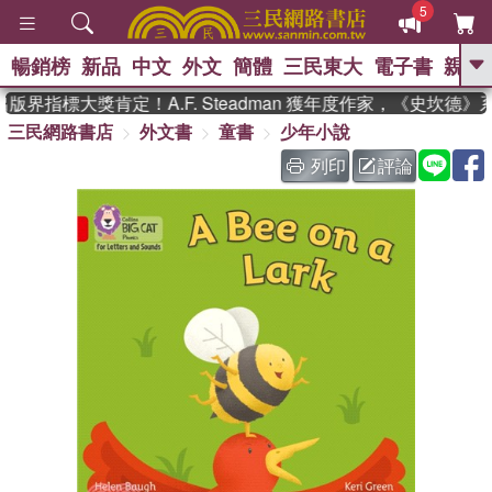
5
暢銷榜
新品
中文
外文
簡體
三民東大
電子書
親子
GO
界指標大獎肯定！A.F. Steadman 獲年度作家，《史坎德
三民網路書店
外文書
童書
少年小說
、
熱搜：
東野圭吾
高希均教授回憶錄
、
、
、
The Odyssey
父親節
如果歷
列印
評論
、
、
史是一群喵
暑期推薦
國際布克
、
、
獎 臺灣漫遊錄
方念華
台灣的李
、
、
登輝時代
數學女孩：黎曼猜想
偉大的迷走神經