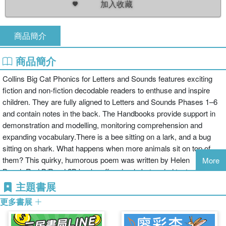
加入收藏
商品簡介
商品簡介
Collins Big Cat Phonics for Letters and Sounds features exciting
fiction and non-fiction decodable readers to enthuse and inspire
children. They are fully aligned to Letters and Sounds Phases 1–6
and contain notes in the back. The Handbooks provide support in
demonstration and modelling, monitoring comprehension and
expanding vocabulary.There is a bee sitting on a lark, and a bug
sitting on shark. What happens when more animals sit on top of
them? This quirky, humorous poem was written by Helen
More
Baugh.Red B/Band 2B books offer simple but varied text with
familiar objects and actions, combined with simple story
主題書展
development and a satisfying conclusion.The focus sounds in this
更多書展
book are: /ee/ /ar/ /oa/ /er/ /oo/ ttPages 14 and 15 allow children to
re-visit the content of the book, supporting comprehension skills,