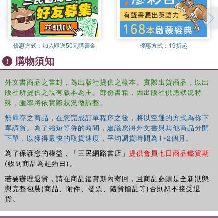
vocabulary development and recall.Reading notes within the book
provide practical support for reading Big Cat Phonics for Letters
and Sounds with children, including a list of all the sounds and
words that the book will cover.
優惠方式：
加入即送50元購書金
優惠方式：
19折起
購物須知
外文書商品之書封，為出版社提供之樣本。實際出貨商品，以出
版社所提供之現有版本為主。部份書籍，因出版社供應狀況特
殊，匯率將依實際狀況做調整。
無庫存之商品，在您完成訂單程序之後，將以空運的方式為你下
單調貨。為了縮短等待的時間，建議您將外文書與其他商品分開
下單，以獲得最快的取貨速度，平均調貨時間為1~2個月。
為了保護您的權益，「三民網路書店」
提供會員七日商品鑑賞期
(收到商品為起始日)。
若要辦理退貨，請在商品鑑賞期內寄回，且商品必須是全新狀態
與完整包裝(商品、附件、發票、隨貨贈品等)否則恕不接受退
貨。