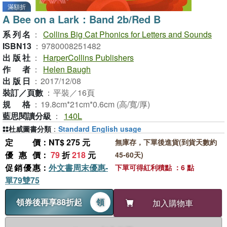
滿額折
A Bee on a Lark：Band 2b/Red B
系列名
：
Collins Big Cat Phonics for Letters and Sounds
ISBN13
：
9780008251482
出版社
：
HarperCollins Publishers
作者
：
Helen Baugh
出版日
：
2017/12/08
裝訂／頁數
：
平裝／16頁
規格
：
19.8cm*21cm*0.6cm (高/寬/厚)
藍思閱讀分級
：
140L
杜威圖書分類
：
Standard English usage
定價
：NT$ 275 元
無庫存，下單後進貨(到貨天數約
優惠價
：
79
折
218
元
45-60天)
促銷優惠
：
外文書周末優惠-
下單可得紅利積點 ：6 點
單79雙75
領券後再享88折起
領
加入購物車