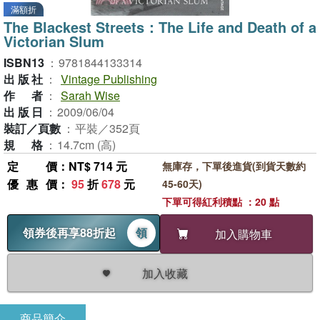
滿額折
The Blackest Streets：The Life and Death of a
Victorian Slum
ISBN13
：
9781844133314
出版社
：
Vintage Publishing
作者
：
Sarah Wise
出版日
：
2009/06/04
裝訂／頁數
：
平裝／352頁
規格
：
14.7cm (高)
定價
：NT$ 714 元
無庫存，下單後進貨(到貨天數約
優惠價
：
95
折
678
元
45-60天)
下單可得紅利積點 ：20 點
領券後再享88折起
領
加入購物車
加入收藏
商品簡介