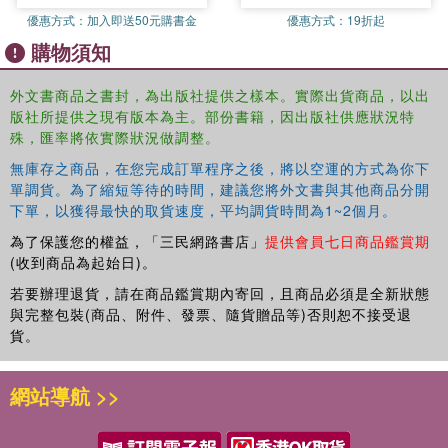
most lucrative properties in the capital for their absent
優惠方式：
加入即送50元購書金
優惠方式：
19折起
slumlords, who included peers of the realm, local
購物須知
politicians and churchmen.
外文書商品之書封，為出版社提供之樣本。實際出貨商品，以出
The Blackest Streets
is set in a turbulent period of
版社所提供之現有版本為主。部份書籍，因出版社供應狀況特
London''s history when revolution was in the air. Award-
殊，匯率將依實際狀況做調整。
winning historian Sarah Wise skilfully evokes the texture
無庫存之商品，在您完成訂單程序之後，將以空運的方式為你下
of life at that time, not just for the tenants but for those
單調貨。為了縮短等待的時間，建議您將外文書與其他商品分開
campaigning for change and others seeking to protect
下單，以獲得最快的取貨速度，平均調貨時間為1~2個月。
their financial interests. She recovers Old Nichol from the
為了保護您的權益，「三民網路書店」
提供會員七日商品鑑賞期
ruins of history and lays bare the social and political
(收到商品為起始日)。
conditions that created and sustained this black hole
which lay at the very heart of the Empire.
若要辦理退貨，請在商品鑑賞期內寄回，且商品必須是全新狀態
與完整包裝(商品、附件、發票、隨貨贈品等)否則恕不接受退
貨。
A revelatory and prescient read about cities, class and
inequality, the message at the heart of
The Blackest
Streets
still resonates today.
網站導航 >>