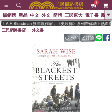
5
暢銷榜
新品
中文
外文
簡體
三民東大
電子書
親子
GO
.F. Steadman 獲年度作家，《史坎德》系列帶你踏上熱血奇
三民網路書店
外文書
、
、
熱搜：
東野圭吾
The Odyssey
、
、
父親節
如果歷史是一群喵
暑期
列印
評論
、
、
推薦
國際布克獎 臺灣漫遊錄
方
、
、
念華
台灣的李登輝時代
數學女
、
孩：黎曼猜想
偉大的迷走神經