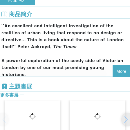
商品簡介
''An excellent and intelligent investigation of the
realities of urban living that respond to no design or
directive... This is a book about the nature of London
itself'' Peter Ackroyd,
The Times
A powerful exploration of the seedy side of Victorian
London by one of our most promising young
More
historians
.
主題書展
In 1887 government inspectors were sent to investigate
更多書展
the Old Nichol, a notorious slum on the boundary of
Bethnal Green parish, where almost 6,000 inhabitants
were crammed into thirty or so streets of rotting dwellings
and where the mortality rate ran at nearly twice that of the
rest of Bethnal Green. Among much else they discovered
that the decaying 100-year-old houses were some of the