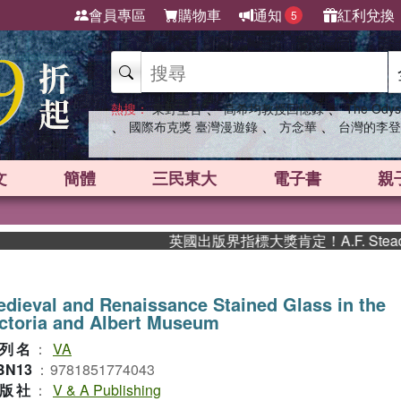
會員專區
購物車
通知
紅利兌換
5
、
、
熱搜：
東野圭吾
高希均教授回憶錄
The Odys
、
、
、
國際布克獎 臺灣漫遊錄
方念華
台灣的李登
文
簡體
三民東大
電子書
親
英國出版界指標大獎肯定！A.F. Stea
dieval and Renaissance Stained Glass in the
ctoria and Albert Museum
列名
：
VA
BN13
：
9781851774043
版社
：
V & A Publishing