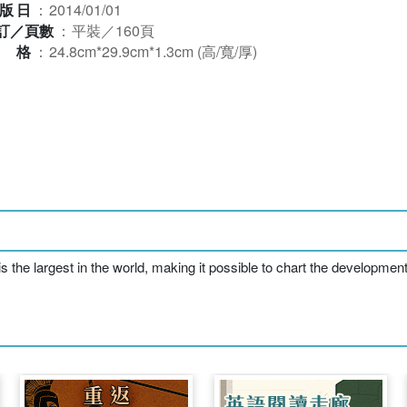
版日
：
2014/01/01
訂／頁數
：
平裝／160頁
規格
：
24.8cm*29.9cm*1.3cm (高/寬/厚)
 the largest in the world, making it possible to chart the development o