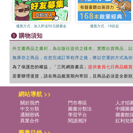
優惠方式：
加入即送50元購書金
優惠方式：
19折起
購物須知
外文書商品之書封，為出版社提供之樣本。實際出貨商品，以
無庫存之商品，在您完成訂單程序之後，將以空運的方式為你
為了保護您的權益，「三民網路書店」
提供會員七日商品鑑賞
若要辦理退貨，請在商品鑑賞期內寄回，且商品必須是全新狀
網站導航 >>
關於我們
門市專區
人才招
中文分類
圖書分類法
中國圖
通關密碼
學習平台
圖書館採
異業合作
閱讀潮評
紅利兌
圖書目錄 >>