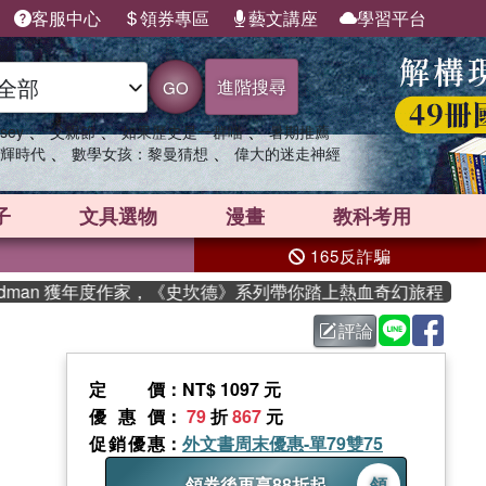
客服中心
領券專區
藝文講座
學習平台
進階搜尋
GO
、
、
、
sey
父親節
如果歷史是一群喵
暑期推薦
、
、
輝時代
數學女孩：黎曼猜想
偉大的迷走神經
子
文具選物
漫畫
教科考用
165反詐騙
dman 獲年度作家，《史坎德》系列帶你踏上熱血奇幻旅程
評論
定價
：NT$ 1097 元
優惠價
：
79
折
867
元
促銷優惠
：
外文書周末優惠-單79雙75
領券後再享88折起
領