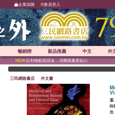
企業採購
會員登入
暢銷榜
新品
推薦
中文
外
NEW
紅利積點抵現金，消費購書更貼心
三民網路書店
外文書
Me
Vi
系
IS
出