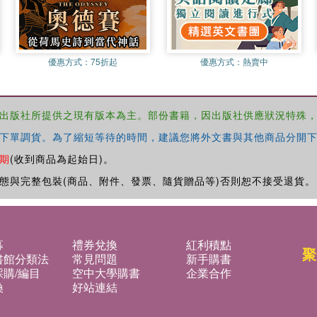
優惠方式：
75折起
優惠方式：
熱賣中
出版社所提供之現有版本為主。部份書籍，因出版社供應狀況特殊
下單調貨。為了縮短等待的時間，建議您將外文書與其他商品分開下
期
(收到商品為起始日)。
態與完整包裝(商品、附件、發票、隨貨贈品等)否則恕不接受退貨。
募
禮券兌換
紅利積點
聚
書館分類法
常見問題
新手購書
購/編目
空中大學購書
企業合作
換
好站連結