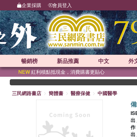
企業採購
會員登入
暢銷榜
新品
推薦
中文
外
NEW
紅利積點抵現金，消費購書更貼心
三民網路書店
簡體書
醫療保健
中國醫學
備
IS
出
出