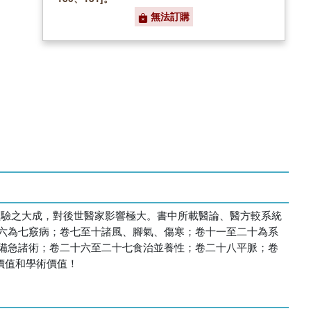
無法訂購
治經驗之大成，對後世醫家影響極大。書中所載醫論、醫方較系統
六為七竅病；卷七至十諸風、腳氣、傷寒；卷十一至二十為系
備急諸術；卷二十六至二十七食治並養性；卷二十八平脈；卷
價值和學術價值！