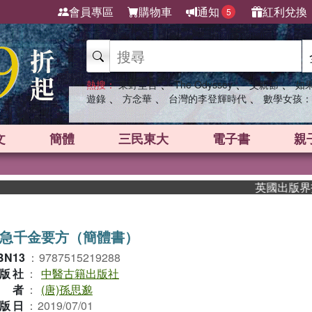
會員專區
購物車
通知
紅利兌換
5
、
、
、
熱搜：
東野圭吾
The Odyssey
父親節
如
、
、
、
遊錄
方念華
台灣的李登輝時代
數學女孩：
文
簡體
三民東大
電子書
親
英國出版界指標大
急千金要方（簡體書）
BN13
：
9787515219288
版社
：
中醫古籍出版社
作者
：
(唐)孫思邈
版日
：
2019/07/01