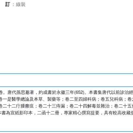
裝訂
：
線裝
卷。唐代孫思邈著，約成書於永徽三年(652)。本書集唐代以前診
卷一是醫學總論及本草、製藥等；卷二至四婦科病；卷五兒科病；卷
卷二十二疔腫癰疽；卷二十三痔漏；卷二十四解毒並雜治；卷二十五
首。本書為宣紙影印本，二函十二冊，專家精心撰寫提要，具有較高收藏