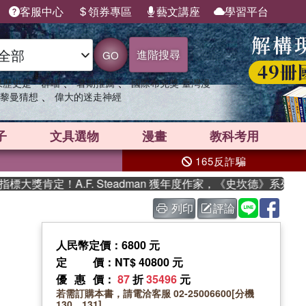
客服中心
領券專區
藝文講座
學習平台
進階搜尋
GO
、
、
果歷史是一群喵
暑期推薦
國際布克獎 臺灣漫
、
黎曼猜想
偉大的迷走神經
子
文具選物
漫畫
教科考用
165反詐騙
獎肯定！A.F. Steadman 獲年度作家，《史坎德》系列帶你
列印
評論
人民幣定價：6800 元
定價
：NT$ 40800 元
優惠價
：
87
折
35496
元
若需訂購本書，請電洽客服 02-25006600[分機
130、131]。