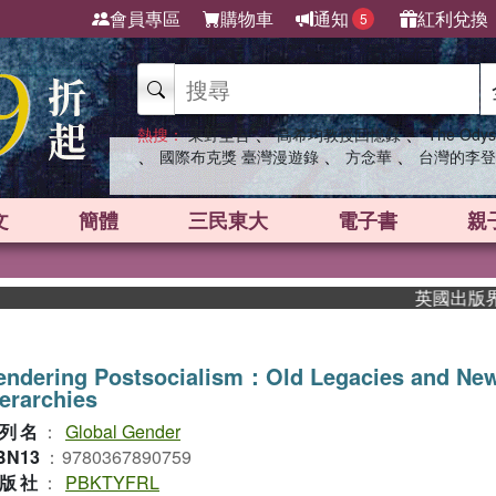
會員專區
購物車
通知
紅利兌換
5
、
、
熱搜：
東野圭吾
高希均教授回憶錄
The Odys
、
、
、
國際布克獎 臺灣漫遊錄
方念華
台灣的李登
文
簡體
三民東大
電子書
親
英國出版界指標大
endering Postsocialism：Old Legacies and Ne
erarchies
列名
：
Global Gender
BN13
：
9780367890759
版社
：
PBKTYFRL