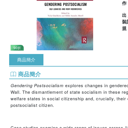
出
裝
90折
商品簡介
商品簡介
Gendering Postsocialism
explores changes in gendered 
Wall. The dismantlement of state socialism in these re
welfare states in social citizenship and, crucially, thei
postsocialist citizen.
Case studies examine a wide range of issues across 15