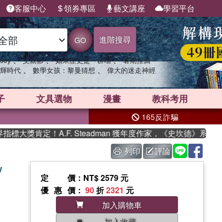
客服中心
領券專區
藝文講座
學習平台
進階搜尋
GO
、
、
、
sey
父親節
如果歷史是一群喵
暑期推薦
、
、
輝時代
數學女孩：黎曼猜想
偉大的迷走神經
子
文具選物
漫畫
教科考用
165反詐騙
獎肯定！A.F. Steadman 獲年度作家，《史坎德》系列帶你
列印
評論
w
定價
：NT$ 2579 元
優惠價
：
90
折
2321
元
加入購物車
加入收藏