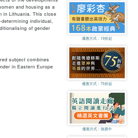
t women and housing as a
in Lithuania. This close
f-determining individual,
itionalising of gender
優惠方式：
19折起
dered subject combines
ender in Eastern Europe
優惠方式：
75折起
優惠方式：
熱賣中