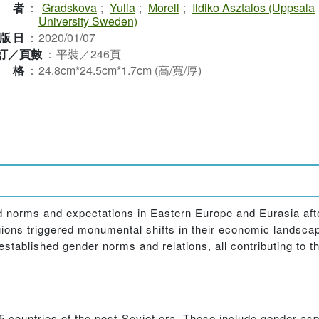
作者
：
Gradskova
;
Yulia
;
Morell
;
Ildiko Asztalos (Uppsala
University Sweden)
版日
：
2020/01/07
訂／頁數
：
平裝／246頁
規格
：
24.8cm*24.5cm*1.7cm (高/寬/厚)
norms and expectations in Eastern Europe and Eurasia after 
gions triggered monumental shifts in their economic landscap
r established gender norms and relations, all contributing to t
 countries of the post-Soviet era. These include gender as