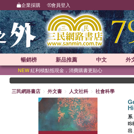
企業採購
會員登入
暢銷榜
新品
推薦
中文
外
NEW
紅利積點抵現金，消費購書更貼心
三民網路書店
外文書
人文社科
社會科學
G
Hi
系
IS
出