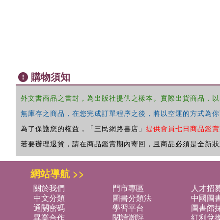
購物須知
外文書商品之書封，為出版社提供之樣本。實際出貨商品，以
無庫存之商品，在您完成訂單程序之後，將以空運的方式為你
為了保護您的權益，「三民網路書店」
提供會員七日商品鑑賞
若要辦理退貨，請在商品鑑賞期內寄回，且商品必須是全新狀
網站導航 >>
關於我們
門市專區
人才招
中文分類
圖書分類法
中國圖
通關密碼
學習平台
圖書館採
異業合作
閱讀潮評
紅利兌