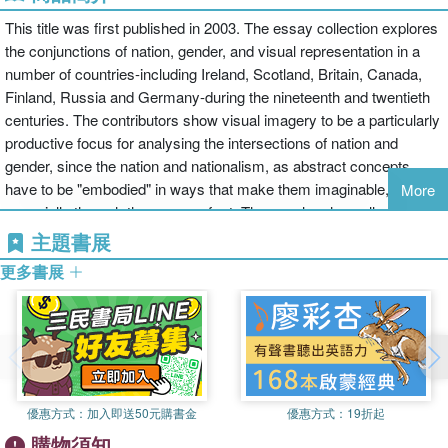
This title was first published in 2003. The essay collection explores
the conjunctions of nation, gender, and visual representation in a
number of countries-including Ireland, Scotland, Britain, Canada,
Finland, Russia and Germany-during the nineteenth and twentieth
centuries. The contributors show visual imagery to be a particularly
productive focus for analysing the intersections of nation and
gender, since the nation and nationalism, as abstract concepts,
have to be "embodied" in ways that make them imaginable,
More
especially through the means of art. They explore how allegorical
female figures personify the nation across a wide range of visual
主題書展
media, from sculpture to political cartoons and how national
更多書展
architectures may also be gendered. They show how through such
representations, art reveals the ethno-cultural bases of
nationalisms. Through the study of such images, the essays in this
volume cast new light on the significance of gender in the
construction of nationalist ideology and the constitution of the
nation-state. In tackling the conjunctions of nation, gender and
優惠方式：
加入即送50元購書金
優惠方式：
19折起
visual representation, the case studies presented in this publication
購物須知
can be seen to provide exciting new perspectives on the study of