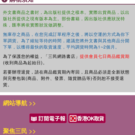
nations, of gender and the history of art. The range of countries
chosen and the variety of images scrutinised create a broad arena
外文書商品之書封，為出版社提供之樣本。實際出貨商品，以出
版社所提供之現有版本為主。部份書籍，因出版社供應狀況特
for further debate.
殊，匯率將依實際狀況做調整。
無庫存之商品，在您完成訂單程序之後，將以空運的方式為你下
單調貨。為了縮短等待的時間，建議您將外文書與其他商品分開
下單，以獲得最快的取貨速度，平均調貨時間為1~2個月。
為了保護您的權益，「三民網路書店」
提供會員七日商品鑑賞期
(收到商品為起始日)。
若要辦理退貨，請在商品鑑賞期內寄回，且商品必須是全新狀態
與完整包裝(商品、附件、發票、隨貨贈品等)否則恕不接受退
貨。
網站導航 >>
聚焦三民 >>