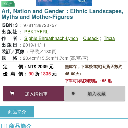
90折
Art, Nation and Gender：Ethnic Landscapes,
Myths and Mother-Figures
ISBN13
：
9781138723757
出版社
：
PBKTYFRL
作者
：
Sighle Bhreathnach-Lynch
;
Cusack
;
Tricia
出版日
：
2019/11/11
裝訂／頁數
：
平裝／180頁
規格
：
23.4cm*15.5cm*1.7cm (高/寬/厚)
定價
：NT$ 2039 元
無庫存，下單後進貨(到貨天數約
優惠價
：
90
折
1835
元
45-60天)
下單可得紅利積點 ：55 點
加入收藏
加入購物車
商品簡介
商品簡介