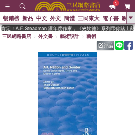
5
暢銷榜
新品
中文
外文
簡體
三民東大
電子書
親子
GO
！A.F. Steadman 獲年度作家，《史坎德》系列帶你踏上熱
三民網路書店
外文書
藝術設計
藝術
、
熱搜：
東野圭吾
高希均教授回憶錄
、
、
、
The Odyssey
父親節
如果歷
評論
、
、
史是一群喵
暑期推薦
國際布克
、
、
獎 臺灣漫遊錄
方念華
台灣的李
、
、
登輝時代
數學女孩：黎曼猜想
偉大的迷走神經