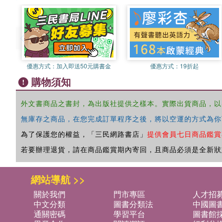
優惠方式：
加入即送50元購書金
優惠方式：
19折起
購物須知
外文書商品之書封，為出版社提供之樣本。實際出貨商品，以
無庫存之商品，在您完成訂單程序之後，將以空運的方式為你
為了保護您的權益，「三民網路書店」
提供會員七日商品鑑賞
若要辦理退貨，請在商品鑑賞期內寄回，且商品必須是全新狀
網站導航 >>
關於我們
門市專區
人才招
中文分類
圖書分類法
中國圖
通關密碼
學習平台
圖書館採