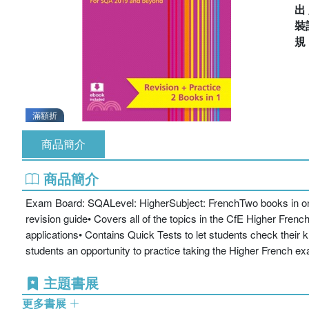
出
裝
滿額折
商品簡介
商品簡介
Exam Board: SQALevel: HigherSubject: FrenchTwo books in one! C
revision guide• Covers all of the topics in the CfE Higher Fren
applications• Contains Quick Tests to let students check their
students an opportunity to practice taking the Higher French 
主題書展
更多書展