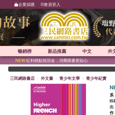
企業採購
會員登入
暢銷榜
新品
推薦
中文
外
NEW
紅利積點抵現金，消費購書更貼心
三民網路書店
外文書
青少年文學
青少年紀實
N
系
IS
出