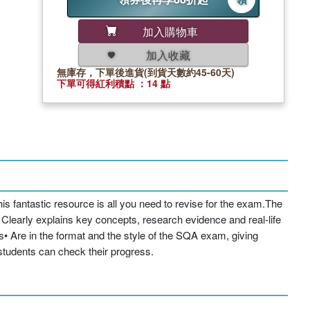
加入購物車
加入收藏
無庫存，下單後進貨(到貨天數約45-60天)
下單可得紅利積點 ：14 點
s fantastic resource is all you need to revise for the exam.The
 Clearly explains key concepts, research evidence and real-life
• Are in the format and the style of the SQA exam, giving
students can check their progress.