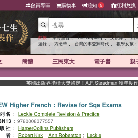
會員專區
購物車
通知
紅利兌換
5
、
、
、
熱搜：
東野圭吾
The Odyssey
父親節
如
、
、
、
遊錄
方念華
台灣的李登輝時代
數學女孩：
文
簡體
三民東大
電子書
親
英國出版界指標大獎肯定！A.F. Steadman 獲年度
EW Higher French：Revise for Sqa Exams
列名
：
Leckie Complete Revision & Practice
BN13
：
9780008377557
版社
：
HarperCollins Publishers
作者
：
Robert Kirk
;
Ann Roberston
;
Leckie