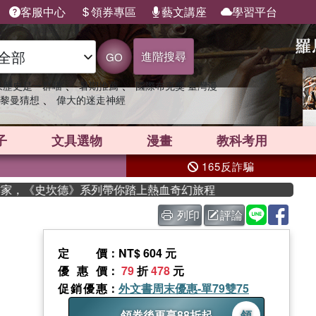
客服中心
領券專區
藝文講座
學習平台
進階搜尋
GO
、
、
果歷史是一群喵
暑期推薦
國際布克獎 臺灣漫
、
黎曼猜想
偉大的迷走神經
子
文具選物
漫畫
教科考用
165反詐騙
作家，《史坎德》系列帶你踏上熱血奇幻旅程
列印
評論
定價
：NT$ 604 元
優惠價
：
79
折
478
元
促銷優惠
：
外文書周末優惠-單79雙75
領券後再享88折起
領