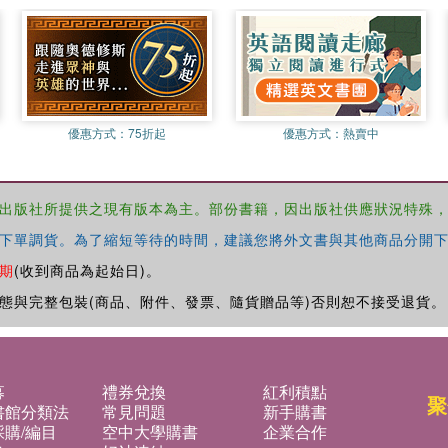
優惠方式：
75折起
優惠方式：
熱賣中
出版社所提供之現有版本為主。部份書籍，因出版社供應狀況特殊
下單調貨。為了縮短等待的時間，建議您將外文書與其他商品分開下
期
(收到商品為起始日)。
態與完整包裝(商品、附件、發票、隨貨贈品等)否則恕不接受退貨。
募
禮券兌換
紅利積點
聚
書館分類法
常見問題
新手購書
購/編目
空中大學購書
企業合作