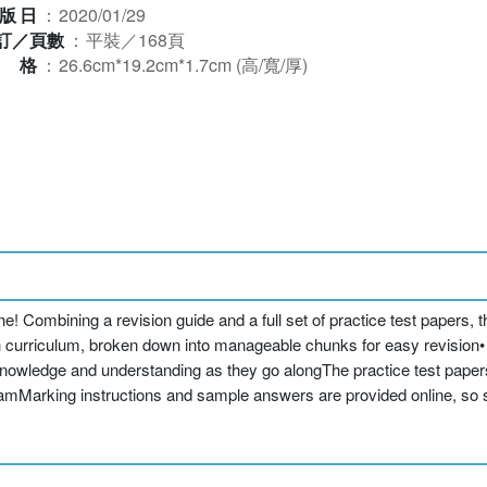
版日
：
2020/01/29
訂／頁數
：
平裝／168頁
規格
：
26.6cm*19.2cm*1.7cm (高/寬/厚)
ombining a revision guide and a full set of practice test papers, thi
ch curriculum, broken down into manageable chunks for easy revision•
 knowledge and understanding as they go alongThe practice test papers
examMarking instructions and sample answers are provided online, so 