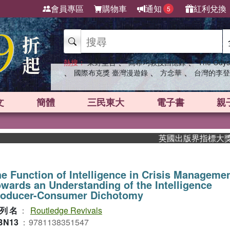
會員專區
購物車
通知
紅利兌換
5
、
、
熱搜：
東野圭吾
高希均教授回憶錄
The Odys
、
、
、
國際布克獎 臺灣漫遊錄
方念華
台灣的李登
文
簡體
三民東大
電子書
親
英國出版界指標大獎肯定！A
e Function of Intelligence in Crisis Managem
wards an Understanding of the Intelligence
roducer-Consumer Dichotomy
列名
：
Routledge Revivals
BN13
：
9781138351547