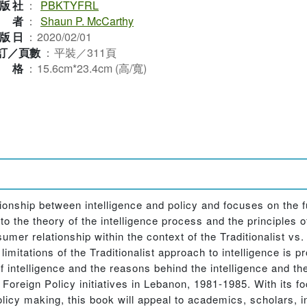
版社
：
PBKTYFRL
作者
：
Shaun P. McCarthy
版日
：
2020/02/01
訂／頁數
：
平裝／311頁
規格
：
15.6cm*23.4cm (高/寬)
tionship between intelligence and policy and focuses on the fu
o the theory of the intelligence process and the principles 
umer relationship within the context of the Traditionalist vs.
limitations of the Traditionalist approach to intelligence is 
f intelligence and the reasons behind the intelligence and t
 Foreign Policy initiatives in Lebanon, 1981-1985. With its fo
y making, this book will appeal to academics, scholars, int