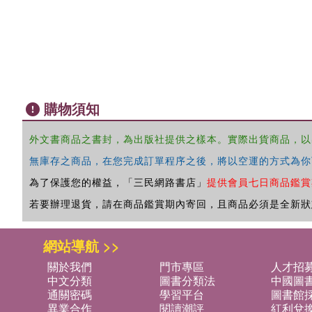
購物須知
外文書商品之書封，為出版社提供之樣本。實際出貨商品，以
無庫存之商品，在您完成訂單程序之後，將以空運的方式為你
為了保護您的權益，「三民網路書店」
提供會員七日商品鑑賞
若要辦理退貨，請在商品鑑賞期內寄回，且商品必須是全新狀
網站導航 >>
關於我們
門市專區
人才招
中文分類
圖書分類法
中國圖
通關密碼
學習平台
圖書館採
異業合作
閱讀潮評
紅利兌