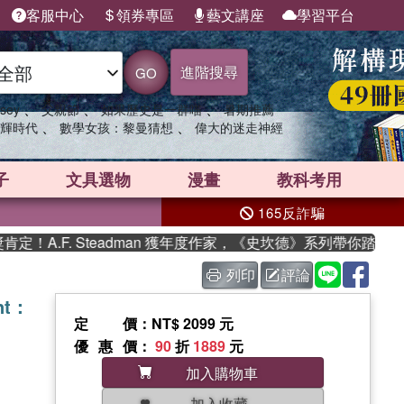
客服中心
領券專區
藝文講座
學習平台
進階搜尋
GO
、
、
、
sey
父親節
如果歷史是一群喵
暑期推薦
、
、
輝時代
數學女孩：黎曼猜想
偉大的迷走神經
子
文具選物
漫畫
教科考用
165反詐騙
.F. Steadman 獲年度作家，《史坎德》系列帶你踏上熱血奇
列印
評論
ent：
定價
：NT$ 2099 元
優惠價
：
90
折
1889
元
加入購物車
加入收藏