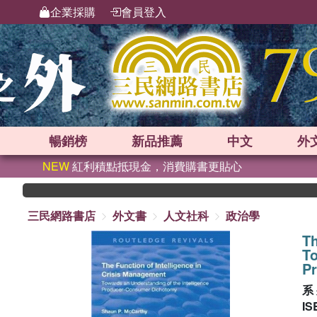
企業採購
會員登入
暢銷榜
新品
推薦
中文
外
NEW
紅利積點抵現金，消費購書更貼心
三民網路書店
外文書
人文社科
政治學
Th
To
P
系
IS