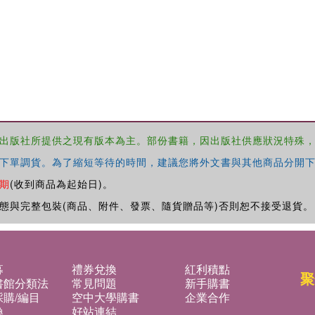
出版社所提供之現有版本為主。部份書籍，因出版社供應狀況特殊
下單調貨。為了縮短等待的時間，建議您將外文書與其他商品分開下
期
(收到商品為起始日)。
態與完整包裝(商品、附件、發票、隨貨贈品等)否則恕不接受退貨。
募
禮券兌換
紅利積點
聚
書館分類法
常見問題
新手購書
購/編目
空中大學購書
企業合作
換
好站連結