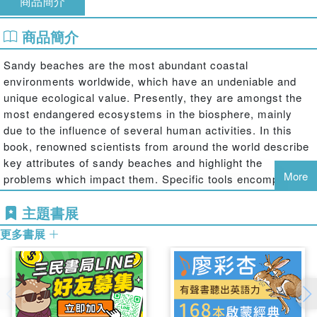
商品簡介
商品簡介
Sandy beaches are the most abundant coastal
environments worldwide, which have an undeniable and
unique ecological value. Presently, they are amongst the
most endangered ecosystems in the biosphere, mainly
due to the influence of several human activities. In this
book, renowned scientists from around the world describe
key attributes of sandy beaches and highlight the
More
problems which impact them. Specific tools encompassing
the physical environment and the biota are pointed out, at
主題書展
different levels of ecological organization. The book also
covers suitable management, conservation programmes
更多書展
and respective actions, where ecologic, economic and
social dimensions are comprehensively integrated.