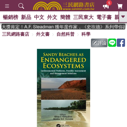
5
暢銷榜
新品
中文
外文
簡體
三民東大
電子書
親子
GO
獎肯定！A.F. Steadman 獲年度作家，《史坎德》系列帶你
三民網路書店
外文書
自然科普
科學
、
熱搜：
東野圭吾
高希均教授回憶錄
、
、
、
The Odyssey
父親節
如果歷
評論
、
、
史是一群喵
暑期推薦
國際布克
、
、
獎 臺灣漫遊錄
方念華
台灣的李
、
、
登輝時代
數學女孩：黎曼猜想
偉大的迷走神經