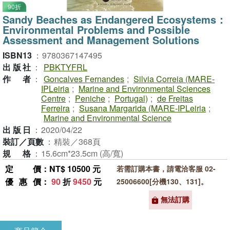
90折
Sandy Beaches as Endangered Ecosystems：
Environmental Problems and Possible
Assessment and Management Solutions
ISBN13
：
9780367147495
出版社
：
PBKTYFRL
作者
：
Goncalves Fernandes
;
Silvia Correia (MARE-
IPLeiria
;
Marine and Environmental Sciences
Centre
;
Peniche
;
Portugal)
;
de Freitas
Ferreira
;
Susana Margarida (MARE-IPLeiria
;
Marine and Environmental Science
出版日
：
2020/04/22
裝訂／頁數
：
精裝／368頁
規格
：
15.6cm*23.5cm (高/寬)
定價
：NT$ 10500 元
若需訂購本書，請電洽客服 02-
優惠價
：
90
折
9450
元
25006600[分機130、131]。
無法訂購