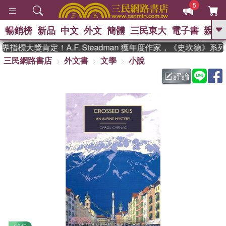
5
暢銷榜
新品
中文
外文
簡體
三民東大
電子書
親子
GO
指標大獎肯定！A.F. Steadman 獲年度作家，《史坎德》系
三民網路書店
外文書
文學
小說
、
熱搜：
東野圭吾
高希均教授回憶錄
、
、
、
The Odyssey
父親節
如果歷
評論
、
、
史是一群喵
暑期推薦
國際布克
、
、
獎 臺灣漫遊錄
方念華
台灣的李
、
、
登輝時代
數學女孩：黎曼猜想
偉大的迷走神經