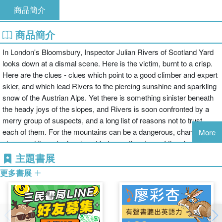
商品簡介
商品簡介
In London's Bloomsbury, Inspector Julian Rivers of Scotland Yard
looks down at a dismal scene. Here is the victim, burnt to a crisp.
Here are the clues - clues which point to a good climber and expert
skier, and which lead Rivers to the piercing sunshine and sparkling
snow of the Austrian Alps. Yet there is something sinister beneath
the heady joys of the slopes, and Rivers is soon confronted by a
merry group of suspects, and a long list of reasons not to trust
each of them. For the mountains can be a dangerous, changeable
More
place, and it can be lonely out between the pines of the slopes... As
with each of the novels published under E C R Lorac in the Crime
主題書展
Classics series, the author's sense of place is beautifully realised in
更多書展
all its breathtaking freshness, and she does not miss opportunities;
there may be at least one high-stakes ski-chase before this chilling
mystery can be put to rest.