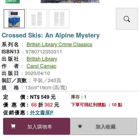
66折
Crossed Skis: An Alpine Mystery
系列名
：
British Library Crime Classics
ISBN13
：
9780712353311
出版社
：
British Library
作者
：
Carol Carnac
出版日
：
2020/04/10
裝訂／頁數
：
平裝／240頁
規格
：
13cm*19cm (高/寬)
定價
：NT$ 549 元
庫存：1
優惠價
：
66
折
362
元
下單可得紅利積點 ：10 點
促銷優惠
：
外文書展P
加入收藏
加入購物車