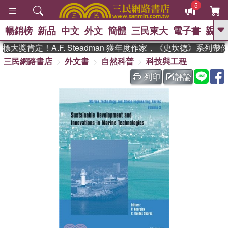
5
暢銷榜
新品
中文
外文
簡體
三民東大
電子書
親子
GO
大獎肯定！A.F. Steadman 獲年度作家，《史坎德》系列帶
三民網路書店
外文書
自然科普
科技與工程
、
、
熱搜：
東野圭吾
The Odyssey
、
、
父親節
如果歷史是一群喵
暑期
列印
評論
、
、
推薦
國際布克獎 臺灣漫遊錄
方
、
、
念華
台灣的李登輝時代
數學女
、
孩：黎曼猜想
偉大的迷走神經