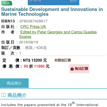
90折
Sustainable Development and Innovations in
Marine Technologies
ISBN13
：
9780367409517
出版社
：
CRC Press UK
作者
：
Edited by Petar Georgiev and Carlos Guedes
Soares
出版日
：
2019/08/19
裝訂／頁數
：
精裝／636頁
版次
：
1
定價
：NT$ 13200 元
未開放訂購
優惠價
：
90
折
11880
元
無法訂購
商品簡介
商品簡介
th
Includes the papers presented at the 18
International