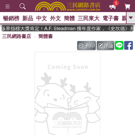
5
暢銷榜
新品
中文
外文
簡體
三民東大
電子書
親子
GO
界指標大獎肯定！A.F. Steadman 獲年度作家，《史坎德》
三民網路書店
簡體書
、
、
熱搜：
東野圭吾
The Odyssey
、
、
父親節
如果歷史是一群喵
暑期
列印
評論
、
、
推薦
國際布克獎 臺灣漫遊錄
方
、
、
念華
台灣的李登輝時代
數學女
、
孩：黎曼猜想
偉大的迷走神經