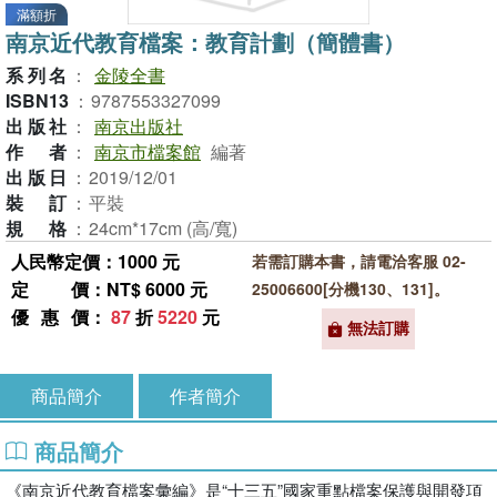
滿額折
南京近代教育檔案：教育計劃（簡體書）
系列名
：
金陵全書
ISBN13
：
9787553327099
出版社
：
南京出版社
作者
：
南京市檔案館
編著
出版日
：
2019/12/01
裝訂
：
平裝
規格
：
24cm*17cm (高/寬)
人民幣定價：1000 元
若需訂購本書，請電洽客服 02-
定價
：NT$ 6000 元
25006600[分機130、131]。
優惠價
：
87
折
5220
元
無法訂購
商品簡介
作者簡介
商品簡介
《南京近代教育檔案彙編》是“十三五”國家重點檔案保護與開發項