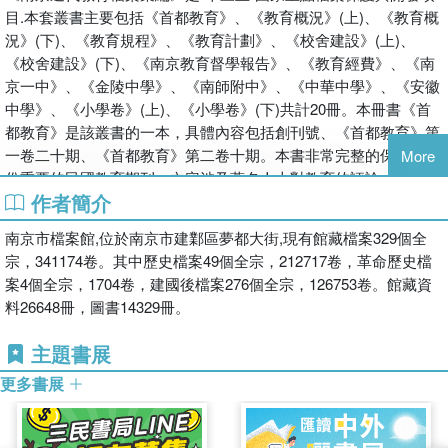
目.本套叢書主要包括《首都教育》、《教育概況》(上)、《教育概
況》(下)、《教育規程》、《教育計劃》、《校舍建設》(上)、
《校舍建設》(下)、《南京教育督學報告》、《教育經費》、《南
京一中》、《金陵中學》、《南師附中》、《中華中學》、《安徽
中學》、《小學卷》(上)、《小學卷》(下)共計20冊。本冊書《首
都教育》是該叢書的一本，具體內容包括創刊號、《首都教育》第
一卷二十期、《首都教育》第二卷十期。本書非常完整的保留了這
More
份重要的民國教育期刊，內容涉及著名人士對教育的評論，民國政
作者簡介
府對於教育的方針政策，還有一些習題和講義。通過本書可以一窺
民國教育的真實情況。本套叢書按照編委會、序、目錄、正文等體
南京市檔案館,位於南京市建鄴區夢都大街,現有館藏檔案329個全
例彙集成冊。
宗，341174卷。其中歷史檔案49個全宗，212717卷，革命歷史檔
案4個全宗，1704卷，建國後檔案276個全宗，126753卷。館藏資
料26648冊，圖書14329冊。
主題書展
更多書展