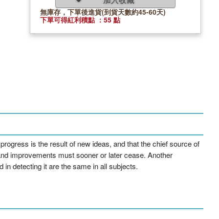
無庫存，下單後進貨(到貨天數約45-60天)
下單可得紅利積點 ：55 點
progress is the result of new ideas, and that the chief source of
 and improvements must sooner or later cease. Another
in detecting it are the same in all subjects.