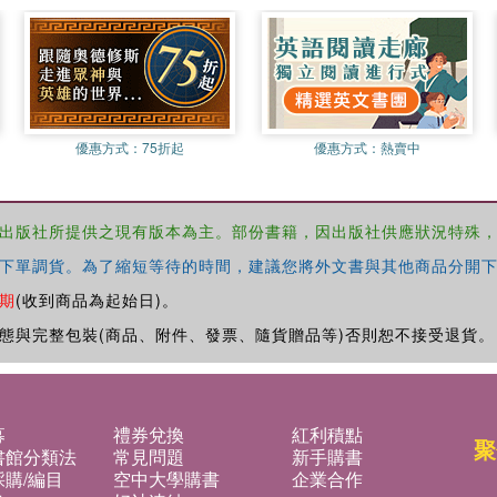
優惠方式：
75折起
優惠方式：
熱賣中
出版社所提供之現有版本為主。部份書籍，因出版社供應狀況特殊
下單調貨。為了縮短等待的時間，建議您將外文書與其他商品分開下
期
(收到商品為起始日)。
態與完整包裝(商品、附件、發票、隨貨贈品等)否則恕不接受退貨。
募
禮券兌換
紅利積點
聚
書館分類法
常見問題
新手購書
購/編目
空中大學購書
企業合作