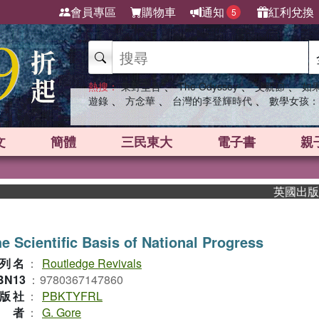
會員專區
購物車
通知
紅利兌換
5
、
、
、
熱搜：
東野圭吾
The Odyssey
父親節
如
、
、
、
遊錄
方念華
台灣的李登輝時代
數學女孩：
文
簡體
三民東大
電子書
親
英國出版界指標
e Scientific Basis of National Progress
列名
：
Routledge Revivals
BN13
：
9780367147860
版社
：
PBKTYFRL
作者
：
G. Gore