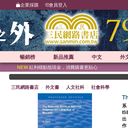
企業採購
會員登入
暢銷榜
新品
推薦
中文
外
NEW
紅利積點抵現金，消費購書更貼心
三民網路書店
外文書
人文社科
社會科學
Th
系
IS
出