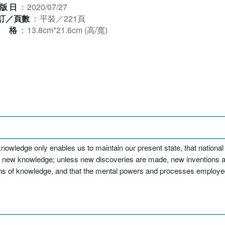
版日
：
2020/07/27
訂／頁數
：
平裝／221頁
規格
：
13.8cm*21.6cm (高/寬)
knowledge only enables us to maintain our present state, that national 
n in new knowledge; unless new discoveries are made, new inventions
isions of knowledge, and that the mental powers and processes employed 