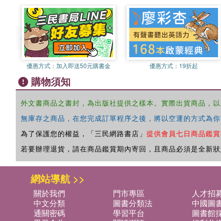
優惠方式：
加入即送50元購書金
優惠方式：
19折起
購物須知
外文書商品之書封，為出版社提供之樣本。實際出貨商品，以
無庫存之商品，在您完成訂單程序之後，將以空運的方式為你
為了保護您的權益，「三民網路書店」
提供會員七日商品鑑賞
若要辦理退貨，請在商品鑑賞期內寄回，且商品必須是全新狀
網站導航 >>
關於我們
門市專區
人才招
中文分類
圖書分類法
中國圖
通關密碼
學習平台
圖書館採