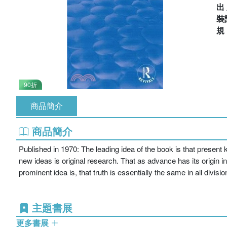
出
裝
90折
商品簡介
商品簡介
Published in 1970: The leading idea of the book is that present 
new ideas is original research. That as advance has its origi
prominent idea is, that truth is essentially the same in all div
主題書展
更多書展