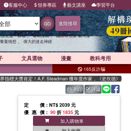
客服中心
領券專區
藝文講座
學習平台
進階搜尋
GO
、
、
果歷史是一群喵
暑期推薦
國際布克獎 臺灣漫
、
黎曼猜想
偉大的迷走神經
子
文具選物
漫畫
教科考用
165反詐騙
大獎肯定！A.F. Steadman 獲年度作家，《史坎德》系列
列印
評論
定價
：NT$ 2039 元
優惠價
：
90
折
1835
元
加入購物車
加入收藏