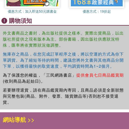
優惠方式：
加入即送50元購書金
優惠方式：
19折起
購物須知
外文書商品之書封，為出版社提供之樣本。實際出貨商品，以出
版社所提供之現有版本為主。部份書籍，因出版社供應狀況特
殊，匯率將依實際狀況做調整。
無庫存之商品，在您完成訂單程序之後，將以空運的方式為你下
單調貨。為了縮短等待的時間，建議您將外文書與其他商品分開
下單，以獲得最快的取貨速度，平均調貨時間為1~2個月。
為了保護您的權益，「三民網路書店」
提供會員七日商品鑑賞期
(收到商品為起始日)。
若要辦理退貨，請在商品鑑賞期內寄回，且商品必須是全新狀態
與完整包裝(商品、附件、發票、隨貨贈品等)否則恕不接受退
貨。
網站導航 >>