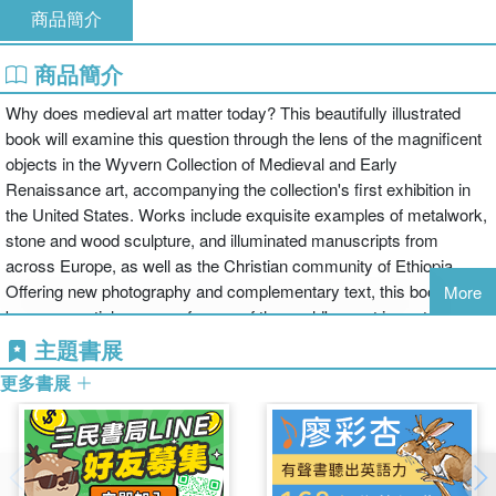
商品簡介
商品簡介
Why does medieval art matter today? This beautifully illustrated
book will examine this question through the lens of the magnificent
objects in the Wyvern Collection of Medieval and Early
Renaissance art, accompanying the collection's first exhibition in
the United States. Works include exquisite examples of metalwork,
stone and wood sculpture, and illuminated manuscripts from
across Europe, as well as the Christian community of Ethiopia.
Offering new photography and complementary text, this book will
More
be an essential resource for one of the world's most important
private collections of medieval art, and a fascinating read for all
主題書展
interested in the Middle Ages and the role of art history in exploring
更多書展
our world.