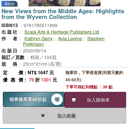
滿額折
New Views from the Middle Ages: Highlights
from the Wyvern Collection
ISBN13
：
9781785511899
出版社
：
Scala Arts & Heritage Publishers Ltd
作者
：
Kathryn Gerry
;
Ayla Lepine
;
Stephen
Perkinson
出版日
：
2020/09/14
裝訂／頁數
：
精裝／104頁
規格
：
25cm*21cm (高/寬)
定價
：NT$ 1647 元
無庫存，下單後進貨(到貨天數約
優惠價
：
79
折
1301
元
45-60天)
下單可得紅利積點 ：39 點
領券後再享88折起
領
加入購物車
加入收藏