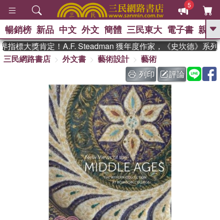
5
暢銷榜
新品
中文
外文
簡體
三民東大
電子書
親子
GO
指標大獎肯定！A.F. Steadman 獲年度作家，《史坎德》系
三民網路書店
外文書
藝術設計
藝術
、
、
熱搜：
東野圭吾
The Odyssey
、
、
父親節
如果歷史是一群喵
暑期
列印
評論
、
、
推薦
國際布克獎 臺灣漫遊錄
方
、
、
念華
台灣的李登輝時代
數學女
、
孩：黎曼猜想
偉大的迷走神經