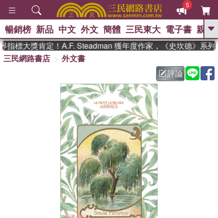
5
暢銷榜
新品
中文
外文
簡體
三民東大
電子書
親子
GO
指標大獎肯定！A.F. Steadman 獲年度作家，《史坎德》系
三民網路書店
外文書
、
熱搜：
東野圭吾
高希均教授回憶錄
、
、
、
The Odyssey
父親節
如果歷
評論
、
、
史是一群喵
暑期推薦
國際布克
、
、
獎 臺灣漫遊錄
方念華
台灣的李
、
、
登輝時代
數學女孩：黎曼猜想
偉大的迷走神經