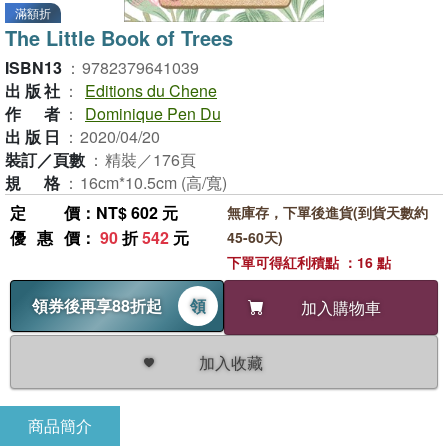
滿額折
The Little Book of Trees
ISBN13
：
9782379641039
出版社
：
Editions du Chene
作者
：
Dominique Pen Du
出版日
：
2020/04/20
裝訂／頁數
：
精裝／176頁
規格
：
16cm*10.5cm (高/寬)
定價
：NT$ 602 元
無庫存，下單後進貨(到貨天數約
優惠價
：
90
折
542
元
45-60天)
下單可得紅利積點 ：16 點
領券後再享88折起
領
加入購物車
加入收藏
商品簡介