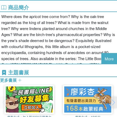
商品簡介
Where does the apricot tree come from? Why is the oak-tree
regarded as the king of all trees? What is made from the walnut
tree? Why were lindens planted around churches in the Middle
Ages? What are the birch-tree's pharmaceutical properties? Why is
the yew's shade deemed to be dangerous? Exquisitely illustrated
with colourful lithographs, this little album is a pocket-sized
encyclopaedia, containing hundreds of anecdotes on around 80
species of trees. Also available in the series: The Little Book of
More
Cats ISBN 9782812317408 The Little Book of Dogs ISBN
9782812318580 The Little Books of New York ISBN
主題書展
9782812315329 The Little Book of Paris ISBN 9782812313318 The
更多書展
Little Books of Birds ISBN 9782812316364 The Little book of
Versailles ISBN 9782812317804 The Little Book of Roses ISBN
9782379640810 The Little Book of Medicinal Plants ISBN
9782812319815 The Little Book of The Language of Flowers ISBN
9782812318924 The Little Book of The Moon ISBN 9782379641046
優惠方式：
加入即送50元購書金
優惠方式：
19折起