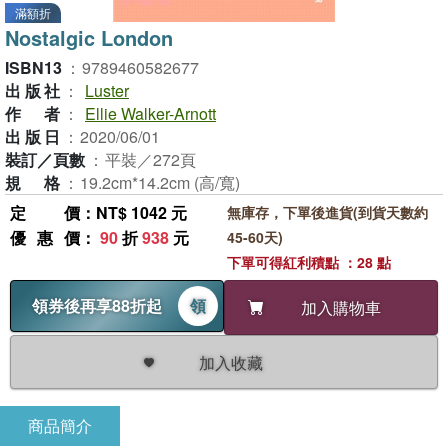
滿額折
Nostalgic London
ISBN13
：
9789460582677
出版社
：
Luster
作者
：
Ellie Walker-Arnott
出版日
：
2020/06/01
裝訂／頁數
：
平裝／272頁
規格
：
19.2cm*14.2cm (高/寬)
定價
：NT$ 1042 元
無庫存，下單後進貨(到貨天數約
優惠價
：
90
折
938
元
45-60天)
下單可得紅利積點 ：28 點
領券後再享88折起
領
加入購物車
加入收藏
商品簡介