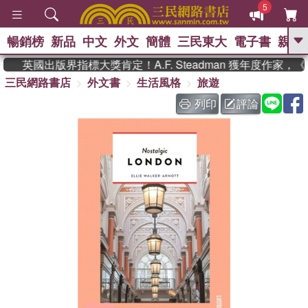
5
暢銷榜
新品
中文
外文
簡體
三民東大
電子書
親子
GO
英國出版界指標大獎肯定！A.F. Steadman 獲年度作家
三民網路書店
外文書
生活風格
旅遊
、
熱搜：
東野圭吾
高希均教授回憶錄
、
、
、
The Odyssey
父親節
如果歷
列印
評論
、
、
史是一群喵
暑期推薦
國際布克
、
、
獎 臺灣漫遊錄
方念華
台灣的李
、
、
登輝時代
數學女孩：黎曼猜想
偉大的迷走神經